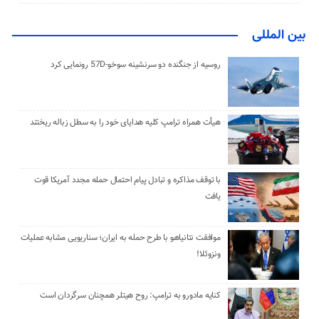
بین المللی
روسیه از جنگنده دو سرنشینه سوخو-57D رونمایی کرد
هیأت همراه ترامپ کلیه هدایای خود را به سطل زباله ریختند
با توقف مذاکره و تبادل پیام احتمال حمله مجدد آمریکا قوت
یافت
موافقت نتانیاهو با طرح حمله به ایران؛ سناریویی مشابه عملیات
ونزوئلا!
کنایه مادورو به ترامپ: روح هیتلر همچنان سرگردان است