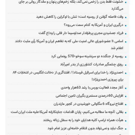
خشونت فقط بدن را زخمی نمی‌کند، بلکه زخم‌های پنهان و ماندگار روانی بر جای
می‌گذارد
وقت فاصله گرفتن از روسیه است؛ تنش با اوکراین را کاهش دهید
درگیری ایران و آمریکا به کدام سمت می‌رود؟
فرزاد جمشیدی مجری پرطرفدار صداوسیما دار فانی را وداع گفت
اسامی ۱۱ عضو شورای عالی امنیت ملی که به تفاهم ایران و آمریکا رأی مثبت دادند
اعلام شد
روسیه از جنگنده دو سرنشینه سوخو-57D رونمایی کرد
رونق چشمگیر صادرات کشاورزی از بندر امیرآباد
احمدی‌نژاد را خدا برای اسرائیل فرستاد! / افشاگری از دخالت انگلیس در انتخابات ۸۴
برای پیروزی احمدی‌نژاد!
آغاز مجدد فعالیت بورس با رشد 63هزار واحدی
افزایش 60درصدی مستمری بگیران تامین اجتماعی
افتتاح نیروگاه 6 مگاواتی خورشیدی در کجور مازندران
بقائی :آنچه ما مطالبه می‌کنیم، پایان اقدامات جنایتکارانه آمریکا علیه ملت ایران است
هیأت همراه ترامپ کلیه هدایای خود را به سطل زباله ریختند
جنگ نباید و نمی‌تواند بدون انتقام خامنه‌ای عزیز تمام شود