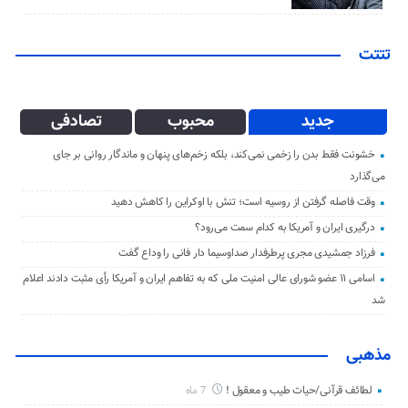
تتتت
جدید
محبوب
تصادفی
خشونت فقط بدن را زخمی نمی‌کند، بلکه زخم‌های پنهان و ماندگار روانی بر جای
می‌گذارد
وقت فاصله گرفتن از روسیه است؛ تنش با اوکراین را کاهش دهید
درگیری ایران و آمریکا به کدام سمت می‌رود؟
فرزاد جمشیدی مجری پرطرفدار صداوسیما دار فانی را وداع گفت
اسامی ۱۱ عضو شورای عالی امنیت ملی که به تفاهم ایران و آمریکا رأی مثبت دادند اعلام
شد
مذهبی
لطائف قرآنی/حیات طیب و معقول !
7 ماه