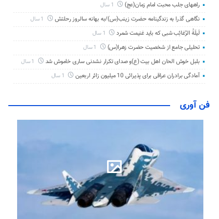
راههای جلب محبت امام زمان(عج)
1 سال
نگاهی گذرا به زندگینامه حضرت زینب(س)/به بهانه سالروز رحلتش
1 سال
لَیلَةُ الرَّغائِب شبی که باید غنیمت شمرد
1 سال
تحلیلی جامع از شخصیت حضرت زهرا(س)
1 سال
بلبل خوش الحان اهل بیت (ع)و صدای تکرار نشدنی ساری خاموش شد
1 سال
آمادگی برادران عراقی برای پذیرائی 10 میلیون زائر اربعین
1 سال
فن آوری