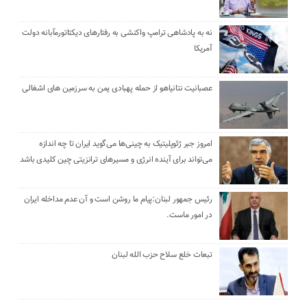
نه به پادشاهی ترامپ واکنشی به رفتارهای دیکتاتورمآبانه دولت
آمریکا
عصبانیت نتانیاهو از حمله پهبادی یمن به سرزمین های اشغالی
امروز جبر ژئوپلیتیک به چینی‌ها می‌گوید ایران تا چه اندازه
می‌تواند برای آینده انرژی و مسیرهای ترانزیتی چین کلیدی باشد
رئیس جمهور لبنان:پیام ما روشن است و آن عدم مداخله ایران
در امور ماست.
تبعات خلع سلاح حزب الله لبنان