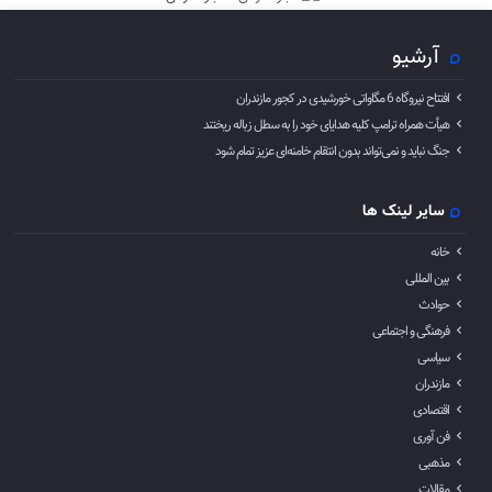
آرشیو
افتتاح نیروگاه 6 مگاواتی خورشیدی در کجور مازندران
هیأت همراه ترامپ کلیه هدایای خود را به سطل زباله ریختند
جنگ نباید و نمی‌تواند بدون انتقام خامنه‌ای عزیز تمام شود
سایر لینک ها
خانه
بین المللی
حوادث
فرهنگی و اجتماعی
سیاسی
مازندران
اقتصادی
فن آوری
مذهبی
مقالات