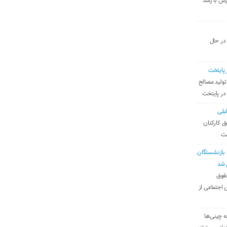
رس با رشد
 در حال
 پایتخت
تولید مصالح
 در پایتخت
بلی
ق کارکنان
ست
بازنشستگان
 شد
قوق
 اجتماعی از
ه چینی‌ها