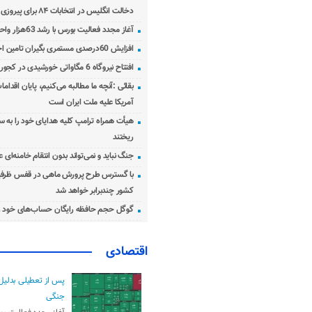
دخالت انگلیس در انتخابات ۸۴ برای پیروزی احمدی‌نژاد!
آغاز مجدد فعالیت بورس با رشد 63هزار واحدی
افزایش 60درصدی مستمری بگیران تامین اجتماعی
افتتاح نیروگاه 6 مگاواتی خورشیدی در کجور مازندران
بقائی :آنچه ما مطالبه می‌کنیم، پایان اقدامات
آمریکا علیه ملت ایران است
هیأت همراه ترامپ کلیه هدایای خود را به س
ریختند
جنگ نباید و نمی‌تواند بدون انتقام خامنه‌ای 
با گسترس طرح پرورش ماهی در قفس ظرفی
کشور چندبرابر خواهد شد
گوگل حجم حافظه رایگان حساب‌های خود ر
اقتصادی
پس از تعطیلی بدلیل
جنگی