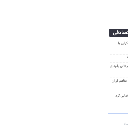
صادفی
راین را
فانی را وداع
ه تفاهم ایران