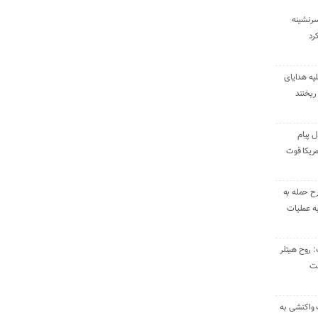
سرنشینه
یه هدایای
ریختند
ل پیام
ریکا قوت
رح حمله به
به عملیات
: روح هیتلر
ست
 واکنشی به