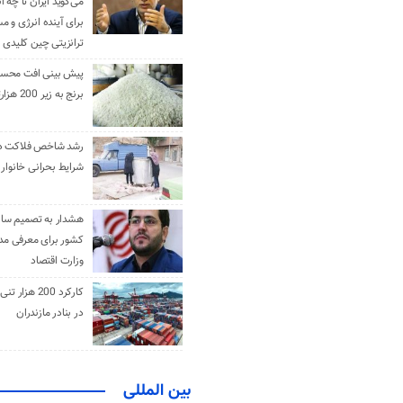
می‌گوید ایران تا چه ان
برای آینده انرژی و م
ترانزیتی چین کلیدی 
پیش بینی افت محس
برنج به زیر 200 هزارتومان
رشد شاخص فلاکت در 
شرایط بحرانی خانوار ا
هشدار به تصمیم ساز
کشور برای معرفی مدن
وزارت اقتصاد
کارکرد 200 هزا
در بنادر مازندران
بین المللی