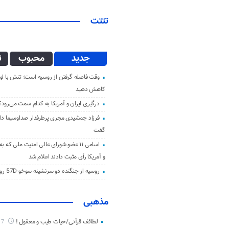
تتتت
جدید
محبوب
ت
وقت فاصله گرفتن از روسیه است؛ تنش با اوک
کاهش دهید
درگیری ایران و آمریکا به کدام سمت می‌رود؟
فرزاد جمشیدی مجری پرطرفدار صداوسیما دار 
گفت
اسامی ۱۱ عضو شورای عالی امنیت ملی که ب
و آمریکا رأی مثبت دادند اعلام شد
روسیه از جنگنده دو سرنشینه سوخو-57D رونمایی کرد
مذهبی
لطائف قرآنی/حیات طیب و معقول !
7 ماه