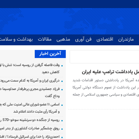
مازندران
اقتصادی
فن آوری
مذهبی
مقالات
بهداشت و سلامت
آخرین اخبار
وقت فاصله گرفتن از روسیه است؛ تنش با اوک
ل یادداشت ترامپ علیه ایران
کاهش دهید
ده آمریکا در یادداشتی دستور اقدامات شدید
درگیری ایران و آمریکا به کدام سمت می‌رود
 این یادداشت از عموم دستگاه دولتی آمریکا
فرزاد جمشیدی مجری پرطرفدار صداوسیما دار
ای اقتصادی و سیاسی جمهوری اسلامی از جمله
وداع گفت
اسامی ۱۱ عضو شورای عالی امنیت ملی که 
و آمریکا رأی مثبت دادند اعلام شد
روسیه از جنگنده دو سرنشینه سوخو-57D رونمایی کرد
رونق چشمگیر صادرات کشاورزی از بندر امیرآ
احمدی‌نژاد را خدا برای اسرائیل فرستاد! / اف