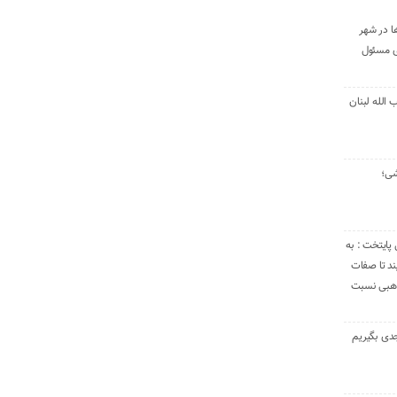
ا در شهر
ی مسئول
الله لبنان
شی؛
 پایتخت : به
د تا صفات
مذهبی نسبت
دی بگیریم