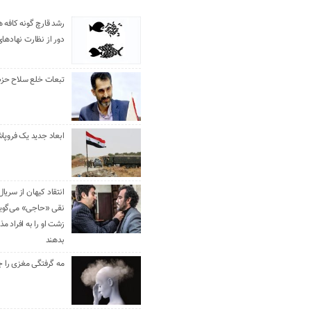
رشد قارچ گونه کافه ه
دور از نظارت نهادها
تبعات خلع سلاح حزب 
ابعاد جدید یک فروپا
انتقاد کیهان از سریال
نقی «حاجی» می‌گوین
زشت او را به افراد 
بدهند
مه گرفتگی مغزی را ج