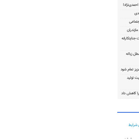
 جنایتکارانه
طل زباله
عزیز تمام شود
ت تولید
ا کاهش داد
 شرایط