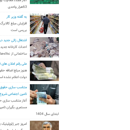
آغاز مجدد فعالیت بو
63هزار واحدی
به گفته وزیر کار
افزایش مبلغ کالابرگ
بررسی است
اشتغال زائی جدید در
احداث کارخانه جدید 
ساختمانی از نخاله‌ها
علی رقم اعلان های ق
هنوز مبلغ اضافه حقو
دولت اعلام نشده ا
متناسب سازی حقوق 
تامین اجتماعی شروع
آغاز متناسب سازی ح
مستمری بگیران تامین
ابتدای سال 1404
امروز جبر ژئوپلیتیک ب