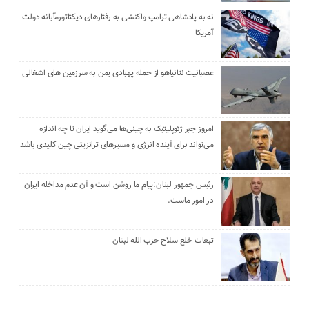
نه به پادشاهی ترامپ واکنشی به رفتارهای دیکتاتورمآبانه دولت
آمریکا
عصبانیت نتانیاهو از حمله پهبادی یمن به سرزمین های اشغالی
امروز جبر ژئوپلیتیک به چینی‌ها می‌گوید ایران تا چه اندازه
می‌تواند برای آینده انرژی و مسیرهای ترانزیتی چین کلیدی باشد
رئیس جمهور لبنان:پیام ما روشن است و آن عدم مداخله ایران
در امور ماست.
تبعات خلع سلاح حزب الله لبنان