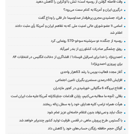
وقت فاصله گرفتن از روسیه است؛ تنش با اوکراین را کاهش دهید
درگیری ایران و آمریکا به کدام سمت می‌رود؟
فرزاد جمشیدی مجری پرطرفدار صداوسیما دار فانی را وداع گفت
اسامی ۱۱ عضو شورای عالی امنیت ملی که به تفاهم ایران و آمریکا رأی مثبت دادند
اعلام شد
روسیه از جنگنده دو سرنشینه سوخو-57D رونمایی کرد
رونق چشمگیر صادرات کشاورزی از بندر امیرآباد
احمدی‌نژاد را خدا برای اسرائیل فرستاد! / افشاگری از دخالت انگلیس در انتخابات ۸۴
برای پیروزی احمدی‌نژاد!
آغاز مجدد فعالیت بورس با رشد 63هزار واحدی
افزایش 60درصدی مستمری بگیران تامین اجتماعی
افتتاح نیروگاه 6 مگاواتی خورشیدی در کجور مازندران
بقائی :آنچه ما مطالبه می‌کنیم، پایان اقدامات جنایتکارانه آمریکا علیه ملت ایران است
هیأت همراه ترامپ کلیه هدایای خود را به سطل زباله ریختند
جنگ نباید و نمی‌تواند بدون انتقام خامنه‌ای عزیز تمام شود
با گسترس طرح پرورش ماهی در قفس ظرفیت تولید کشور چندبرابر خواهد شد
گوگل حجم حافظه رایگان حساب‌های خود را کاهش داد