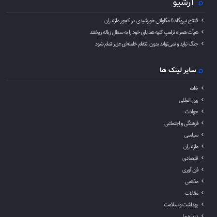
آرشیو
افتتاح نیروگاه 6 مگاواتی خورشیدی در کجور مازندران
هیأت همراه ترامپ کلیه هدایای خود را به سطل زباله ریختند
جنگ نباید و نمی‌تواند بدون انتقام خامنه‌ای عزیز تمام شود
سایر لینک ها
خانه
بین المللی
حوادث
فرهنگی و اجتماعی
سیاسی
مازندران
اقتصادی
فن آوری
مذهبی
مقالات
بهداشت و سلامت
درباره ما