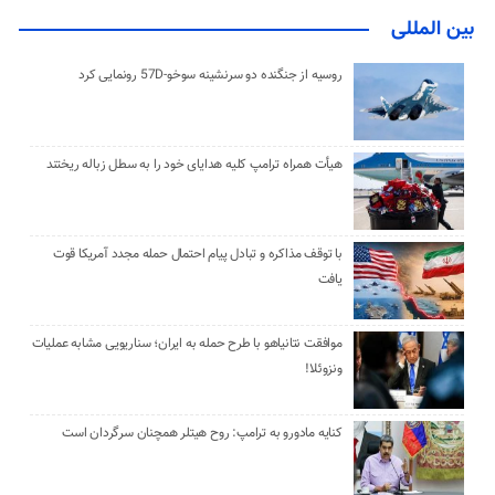
بین المللی
روسیه از جنگنده دو سرنشینه سوخو-57D رونمایی کرد
هیأت همراه ترامپ کلیه هدایای خود را به سطل زباله ریختند
با توقف مذاکره و تبادل پیام احتمال حمله مجدد آمریکا قوت
یافت
موافقت نتانیاهو با طرح حمله به ایران؛ سناریویی مشابه عملیات
ونزوئلا!
کنایه مادورو به ترامپ: روح هیتلر همچنان سرگردان است