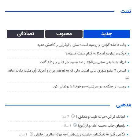
تتتت
جدید
محبوب
تصادفی
وقت فاصله گرفتن از روسیه است؛ تنش با اوکراین را کاهش دهید
درگیری ایران و آمریکا به کدام سمت می‌رود؟
فرزاد جمشیدی مجری پرطرفدار صداوسیما دار فانی را وداع گفت
اسامی ۱۱ عضو شورای عالی امنیت ملی که به تفاهم ایران و آمریکا رأی مثبت دادند اعلام
شد
روسیه از جنگنده دو سرنشینه سوخو-57D رونمایی کرد
مذهبی
لطائف قرآنی/حیات طیب و معقول !
7 ماه
راههای جلب محبت امام زمان(عج)
1 سال
نگاهی گذرا به زندگینامه حضرت زینب(س)/به بهانه سالروز رحلتش
1 سال