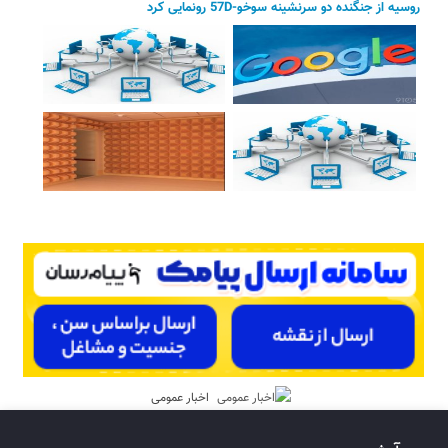
روسیه از جنگنده دو سرنشینه سوخو-57D رونمایی کرد
اخبار عمومی