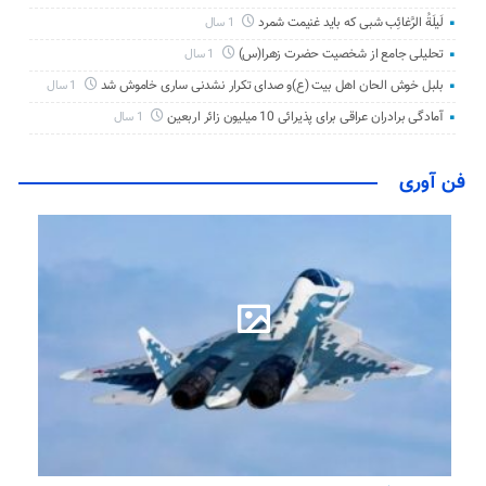
لَیلَةُ الرَّغائِب شبی که باید غنیمت شمرد
1 سال
تحلیلی جامع از شخصیت حضرت زهرا(س)
1 سال
بلبل خوش الحان اهل بیت (ع)و صدای تکرار نشدنی ساری خاموش شد
1 سال
آمادگی برادران عراقی برای پذیرائی 10 میلیون زائر اربعین
1 سال
فن آوری