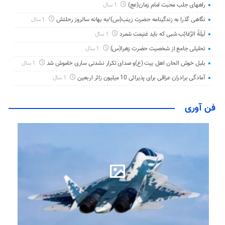
راههای جلب محبت امام زمان(عج)
1 سال
نگاهی گذرا به زندگینامه حضرت زینب(س)/به بهانه سالروز رحلتش
1 سال
لَیلَةُ الرَّغائِب شبی که باید غنیمت شمرد
1 سال
تحلیلی جامع از شخصیت حضرت زهرا(س)
1 سال
بلبل خوش الحان اهل بیت (ع)و صدای تکرار نشدنی ساری خاموش شد
1 سال
آمادگی برادران عراقی برای پذیرائی 10 میلیون زائر اربعین
1 سال
فن آوری