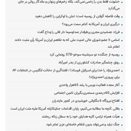
خشونت فقط بدن را زخمی نمی‌کند، بلکه زخم‌های پنهان و ماندگار روانی بر جای
می‌گذارد
وقت فاصله گرفتن از روسیه است؛ تنش با اوکراین را کاهش دهید
درگیری ایران و آمریکا به کدام سمت می‌رود؟
فرزاد جمشیدی مجری پرطرفدار صداوسیما دار فانی را وداع گفت
اسامی ۱۱ عضو شورای عالی امنیت ملی که به تفاهم ایران و آمریکا رأی مثبت دادند
اعلام شد
روسیه از جنگنده دو سرنشینه سوخو-57D رونمایی کرد
رونق چشمگیر صادرات کشاورزی از بندر امیرآباد
احمدی‌نژاد را خدا برای اسرائیل فرستاد! / افشاگری از دخالت انگلیس در انتخابات ۸۴
برای پیروزی احمدی‌نژاد!
آغاز مجدد فعالیت بورس با رشد 63هزار واحدی
افزایش 60درصدی مستمری بگیران تامین اجتماعی
افتتاح نیروگاه 6 مگاواتی خورشیدی در کجور مازندران
بقائی :آنچه ما مطالبه می‌کنیم، پایان اقدامات جنایتکارانه آمریکا علیه ملت ایران است
هیأت همراه ترامپ کلیه هدایای خود را به سطل زباله ریختند
جنگ نباید و نمی‌تواند بدون انتقام خامنه‌ای عزیز تمام شود