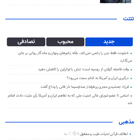
تتتت
جدید
محبوب
تصادفی
خشونت فقط بدن را زخمی نمی‌کند، بلکه زخم‌های پنهان و ماندگار روانی بر جای
می‌گذارد
وقت فاصله گرفتن از روسیه است؛ تنش با اوکراین را کاهش دهید
درگیری ایران و آمریکا به کدام سمت می‌رود؟
فرزاد جمشیدی مجری پرطرفدار صداوسیما دار فانی را وداع گفت
اسامی ۱۱ عضو شورای عالی امنیت ملی که به تفاهم ایران و آمریکا رأی مثبت دادند اعلام
شد
مذهبی
لطائف قرآنی/حیات طیب و معقول !
7 ماه