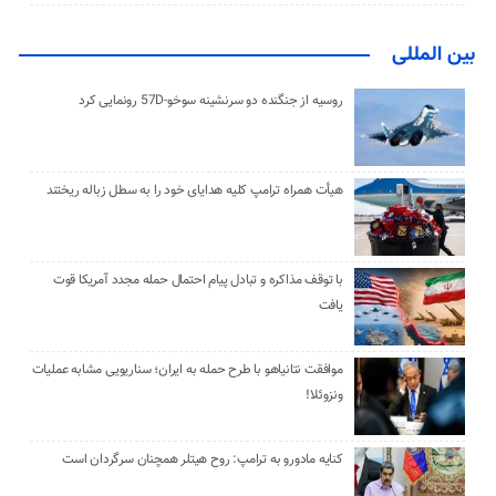
بین المللی
روسیه از جنگنده دو سرنشینه سوخو-57D رونمایی کرد
هیأت همراه ترامپ کلیه هدایای خود را به سطل زباله ریختند
با توقف مذاکره و تبادل پیام احتمال حمله مجدد آمریکا قوت
یافت
موافقت نتانیاهو با طرح حمله به ایران؛ سناریویی مشابه عملیات
ونزوئلا!
کنایه مادورو به ترامپ: روح هیتلر همچنان سرگردان است