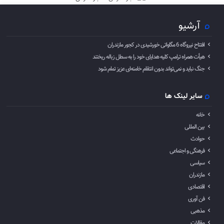
آرشیو
افتتاح نیروگاه 6 مگاواتی خورشیدی در کجور مازندران
هیأت همراه ترامپ کلیه هدایای خود را به سطل زباله ریختند
جنگ نباید و نمی‌تواند بدون انتقام خامنه‌ای عزیز تمام شود
سایر لینک ها
خانه
بین المللی
حوادث
فرهنگی و اجتماعی
سیاسی
مازندران
اقتصادی
فن آوری
مذهبی
مقالات