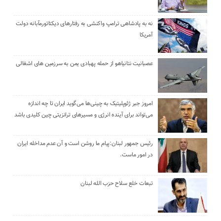
نه به پادشاهی ترامپ واکنشی به رفتارهای دیکتاتورمآبانه دولت
آمریکا
عصبانیت نتانیاهو از حمله پهبادی یمن به سرزمین های اشغالی
امروز جبر ژئوپلیتیک به چینی‌ها می‌گوید ایران تا چه اندازه
می‌تواند برای آینده انرژی و مسیرهای ترانزیتی چین کلیدی باشد
رئیس جمهور لبنان:پیام ما روشن است و آن عدم مداخله ایران
در امور ماست.
تبعات خلع سلاح حزب الله لبنان