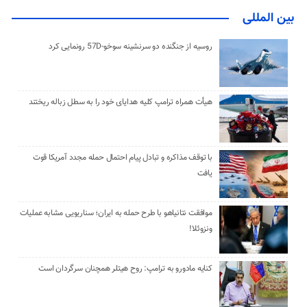
بین المللی
روسیه از جنگنده دو سرنشینه سوخو-57D رونمایی کرد
هیأت همراه ترامپ کلیه هدایای خود را به سطل زباله ریختند
با توقف مذاکره و تبادل پیام احتمال حمله مجدد آمریکا قوت
یافت
موافقت نتانیاهو با طرح حمله به ایران؛ سناریویی مشابه عملیات
ونزوئلا!
کنایه مادورو به ترامپ: روح هیتلر همچنان سرگردان است