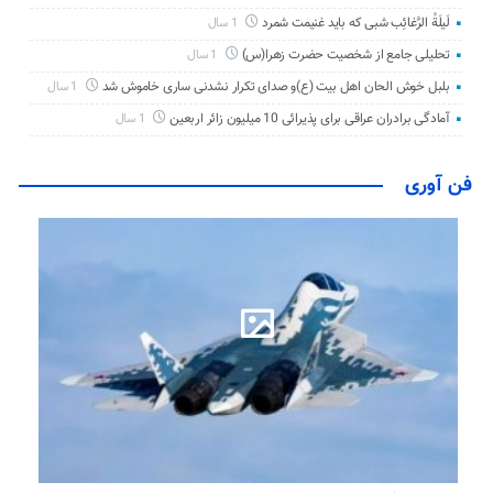
لَیلَةُ الرَّغائِب شبی که باید غنیمت شمرد
1 سال
تحلیلی جامع از شخصیت حضرت زهرا(س)
1 سال
بلبل خوش الحان اهل بیت (ع)و صدای تکرار نشدنی ساری خاموش شد
1 سال
آمادگی برادران عراقی برای پذیرائی 10 میلیون زائر اربعین
1 سال
فن آوری