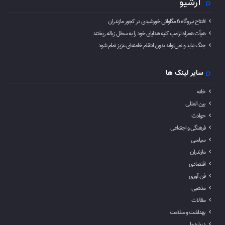
آرشیو
افتتاح نیروگاه 6 مگاواتی خورشیدی در کجور مازندران
هیأت همراه ترامپ کلیه هدایای خود را به سطل زباله ریختند
جنگ نباید و نمی‌تواند بدون انتقام خامنه‌ای عزیز تمام شود
سایر لینک ها
خانه
بین المللی
حوادث
فرهنگی و اجتماعی
سیاسی
مازندران
اقتصادی
فن آوری
مذهبی
مقالات
بهداشت و سلامت
درباره ما