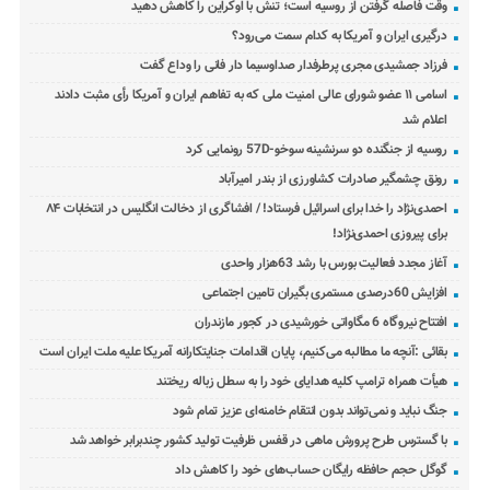
وقت فاصله گرفتن از روسیه است؛ تنش با اوکراین را کاهش دهید
درگیری ایران و آمریکا به کدام سمت می‌رود؟
فرزاد جمشیدی مجری پرطرفدار صداوسیما دار فانی را وداع گفت
اسامی ۱۱ عضو شورای عالی امنیت ملی که به تفاهم ایران و آمریکا رأی مثبت دادند
اعلام شد
روسیه از جنگنده دو سرنشینه سوخو-57D رونمایی کرد
رونق چشمگیر صادرات کشاورزی از بندر امیرآباد
احمدی‌نژاد را خدا برای اسرائیل فرستاد! / افشاگری از دخالت انگلیس در انتخابات ۸۴
برای پیروزی احمدی‌نژاد!
آغاز مجدد فعالیت بورس با رشد 63هزار واحدی
افزایش 60درصدی مستمری بگیران تامین اجتماعی
افتتاح نیروگاه 6 مگاواتی خورشیدی در کجور مازندران
بقائی :آنچه ما مطالبه می‌کنیم، پایان اقدامات جنایتکارانه آمریکا علیه ملت ایران است
هیأت همراه ترامپ کلیه هدایای خود را به سطل زباله ریختند
جنگ نباید و نمی‌تواند بدون انتقام خامنه‌ای عزیز تمام شود
با گسترس طرح پرورش ماهی در قفس ظرفیت تولید کشور چندبرابر خواهد شد
گوگل حجم حافظه رایگان حساب‌های خود را کاهش داد