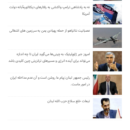
نه به پادشاهی ترامپ واکنشی به رفتارهای دیکتاتورمآبانه دولت
آمریکا
عصبانیت نتانیاهو از حمله پهبادی یمن به سرزمین های اشغالی
امروز جبر ژئوپلیتیک به چینی‌ها می‌گوید ایران تا چه اندازه
می‌تواند برای آینده انرژی و مسیرهای ترانزیتی چین کلیدی باشد
رئیس جمهور لبنان:پیام ما روشن است و آن عدم مداخله ایران
در امور ماست.
تبعات خلع سلاح حزب الله لبنان