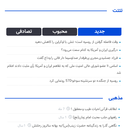
تتتت
جدید
محبوب
تصادفی
وقت فاصله گرفتن از روسیه است؛ تنش با اوکراین را کاهش دهید
درگیری ایران و آمریکا به کدام سمت می‌رود؟
فرزاد جمشیدی مجری پرطرفدار صداوسیما دار فانی را وداع گفت
اسامی ۱۱ عضو شورای عالی امنیت ملی که به تفاهم ایران و آمریکا رأی مثبت دادند اعلام
شد
روسیه از جنگنده دو سرنشینه سوخو-57D رونمایی کرد
مذهبی
لطائف قرآنی/حیات طیب و معقول !
7 ماه
راههای جلب محبت امام زمان(عج)
1 سال
نگاهی گذرا به زندگینامه حضرت زینب(س)/به بهانه سالروز رحلتش
1 سال