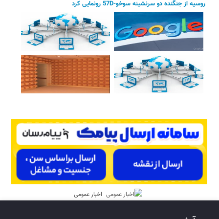
روسیه از جنگنده دو سرنشینه سوخو-57D رونمایی کرد
اخبار عمومی