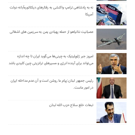
نه به پادشاهی ترامپ واکنشی به رفتارهای دیکتاتورمآبانه دولت
آمریکا
عصبانیت نتانیاهو از حمله پهبادی یمن به سرزمین های اشغالی
امروز جبر ژئوپلیتیک به چینی‌ها می‌گوید ایران تا چه اندازه
می‌تواند برای آینده انرژی و مسیرهای ترانزیتی چین کلیدی باشد
رئیس جمهور لبنان:پیام ما روشن است و آن عدم مداخله ایران
در امور ماست.
تبعات خلع سلاح حزب الله لبنان