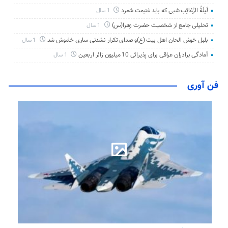
لَیلَةُ الرَّغائِب شبی که باید غنیمت شمرد
1 سال
تحلیلی جامع از شخصیت حضرت زهرا(س)
1 سال
بلبل خوش الحان اهل بیت (ع)و صدای تکرار نشدنی ساری خاموش شد
1 سال
آمادگی برادران عراقی برای پذیرائی 10 میلیون زائر اربعین
1 سال
فن آوری