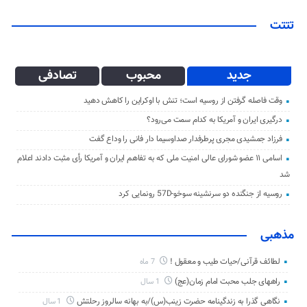
تتتت
جدید
محبوب
تصادفی
وقت فاصله گرفتن از روسیه است؛ تنش با اوکراین را کاهش دهید
درگیری ایران و آمریکا به کدام سمت می‌رود؟
فرزاد جمشیدی مجری پرطرفدار صداوسیما دار فانی را وداع گفت
اسامی ۱۱ عضو شورای عالی امنیت ملی که به تفاهم ایران و آمریکا رأی مثبت دادند اعلام
شد
روسیه از جنگنده دو سرنشینه سوخو-57D رونمایی کرد
مذهبی
لطائف قرآنی/حیات طیب و معقول !
7 ماه
راههای جلب محبت امام زمان(عج)
1 سال
نگاهی گذرا به زندگینامه حضرت زینب(س)/به بهانه سالروز رحلتش
1 سال