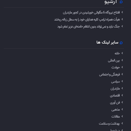
آرشیو
افتتاح نیروگاه 6 مگاواتی خورشیدی در کجور مازندران
هیأت همراه ترامپ کلیه هدایای خود را به سطل زباله ریختند
جنگ نباید و نمی‌تواند بدون انتقام خامنه‌ای عزیز تمام شود
سایر لینک ها
خانه
بین المللی
حوادث
فرهنگی و اجتماعی
سیاسی
مازندران
اقتصادی
فن آوری
مذهبی
مقالات
بهداشت و سلامت
درباره ما