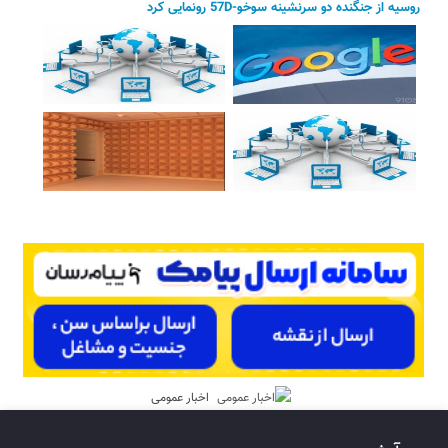
روسیه از جنگنده دو سرنشینه سوخو-57D رونمایی کرد
اخبار عمومی