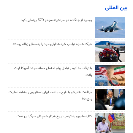
بین المللی
روسیه از جنگنده دو سرنشینه سوخو-57D رونمایی کرد
هیأت همراه ترامپ کلیه هدایای خود را به سطل زباله ریختند
با توقف مذاکره و تبادل پیام احتمال حمله مجدد آمریکا قوت
یافت
موافقت نتانیاهو با طرح حمله به ایران؛ سناریویی مشابه عملیات
ونزوئلا!
کنایه مادورو به ترامپ: روح هیتلر همچنان سرگردان است