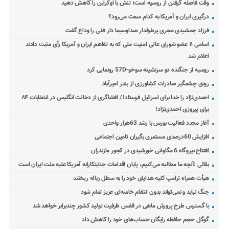
وقت فاصله گرفتن از روسیه است؛ تنش با اوکراین را کاهش دهید
درگیری ایران و آمریکا به کدام سمت می‌رود؟
فرزاد جمشیدی مجری پرطرفدار صداوسیما دار فانی را وداع گفت
اسامی ۱۱ عضو شورای عالی امنیت ملی که به تفاهم ایران و آمریکا رأی مثبت دادند
اعلام شد
روسیه از جنگنده دو سرنشینه سوخو-57D رونمایی کرد
رونق چشمگیر صادرات کشاورزی از بندر امیرآباد
احمدی‌نژاد را خدا برای اسرائیل فرستاد! / افشاگری از دخالت انگلیس در انتخابات ۸۴
برای پیروزی احمدی‌نژاد!
آغاز مجدد فعالیت بورس با رشد 63هزار واحدی
افزایش 60درصدی مستمری بگیران تامین اجتماعی
افتتاح نیروگاه 6 مگاواتی خورشیدی در کجور مازندران
بقائی :آنچه ما مطالبه می‌کنیم، پایان اقدامات جنایتکارانه آمریکا علیه ملت ایران است
هیأت همراه ترامپ کلیه هدایای خود را به سطل زباله ریختند
جنگ نباید و نمی‌تواند بدون انتقام خامنه‌ای عزیز تمام شود
با گسترس طرح پرورش ماهی در قفس ظرفیت تولید کشور چندبرابر خواهد شد
گوگل حجم حافظه رایگان حساب‌های خود را کاهش داد