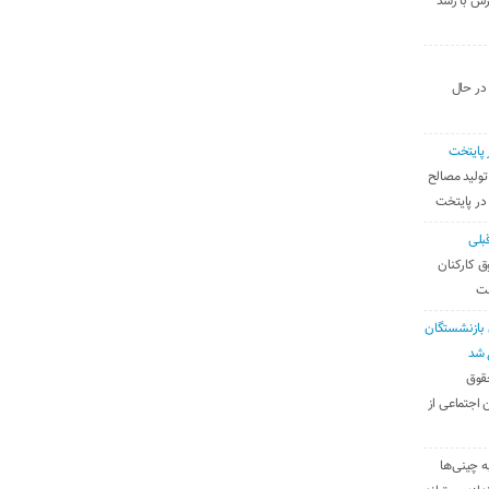
رس با رشد
 در حال
 پایتخت
تولید مصالح
 در پایتخت
بلی
ق کارکنان
ست
بازنشستگان
 شد
قوق
 اجتماعی از
ه چینی‌ها