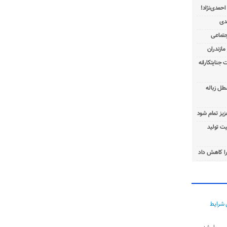
 جنایتکارانه
طل زباله
عزیز تمام شود
ت تولید
ا کاهش داد
 شرایط