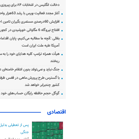
دخالت انگلیس در انتخابات ۸۴ برای پیروزی احمدی‌نژاد!
آغاز مجدد فعالیت بورس با رشد 63هزار واحدی
افزایش 60درصدی مستمری بگیران تامین اجتماعی
افتتاح نیروگاه 6 مگاواتی خورشیدی در کجور مازندران
بقائی :آنچه ما مطالبه می‌کنیم، پایان اقدامات
آمریکا علیه ملت ایران است
هیأت همراه ترامپ کلیه هدایای خود را به س
ریختند
جنگ نباید و نمی‌تواند بدون انتقام خامنه‌ای 
با گسترس طرح پرورش ماهی در قفس ظرفی
کشور چندبرابر خواهد شد
گوگل حجم حافظه رایگان حساب‌های خود ر
اقتصادی
پس از تعطیلی بدلیل
جنگی