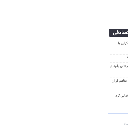
صادفی
راین را
فانی را وداع
ه تفاهم ایران