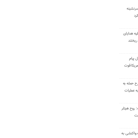
سرنشینه
یه هدایای
ریختند
ل پیام
ریکا قوت
رح حمله به
به عملیات
: روح هیتلر
ست
 واکنشی به