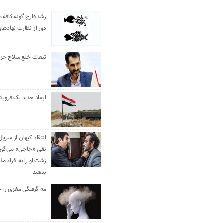
رشد قارچ گونه کافه ه
دور از نظارت نهادها
تبعات خلع سلاح حزب 
ابعاد جدید یک فروپا
انتقاد کیهان از سریال
نقی «حاجی» می‌گوین
زشت او را به افراد 
بدهند
مه گرفتگی مغزی را ج