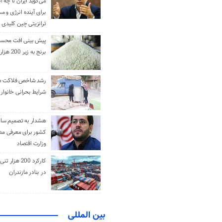
می‌گوید ایران تا چه ان
برای آینده انرژی و م
ترانزیتی چین کلیدی 
پیش بینی افت محس
برنج به زیر 200 هزارتومان
رشد شاخص فلاکت در 
شرایط بحرانی خانوار ا
هشدار به تصمیم ساز
کشور برای معرفی مدن
وزارت اقتصاد
کارکرد 200 هزا
در بنادر مازندران
بین المللی