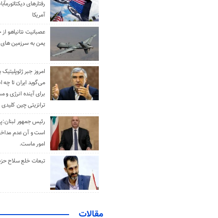
رفتارهای دیکتاتورمآبا
آمریکا
عصبانیت نتانیاهو از 
یمن به سرزمین های 
امروز جبر ژئوپلیتیک ب
می‌گوید ایران تا چه ان
برای آینده انرژی و م
ترانزیتی چین کلیدی 
رئیس جمهور لبنان:پی
است و آن عدم مداخله
امور ماست.
تبعات خلع سلاح حزب 
مقالات