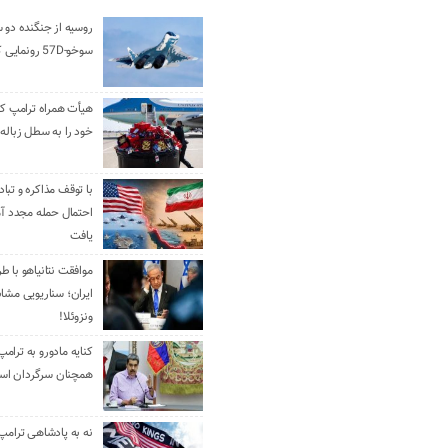
روسیه از جنگنده دو 
سوخو-57D رونمایی کرد
هیأت همراه ترامپ کل
خود را به سطل زباله 
با توقف مذاکره و تباد
احتمال حمله مجدد آم
یافت
موافقت نتانیاهو با ط
ایران؛ سناریویی مشا
ونزوئلا!
کنایه مادورو به ترامپ
همچنان سرگردان ا
نه به پادشاهی ترامپ