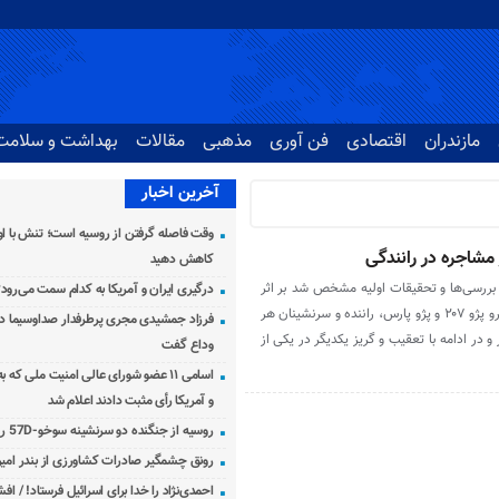
مازندران
اقتصادی
فن آوری
مذهبی
مقالات
بهداشت و سلامت
آخرین اخبار
وقت فاصله گرفتن از روسیه است؛ تنش با اوک
 مشاجره در رانندگی
کاهش دهید
بررسی‌ها و تحقیقات اولیه مشخص شد بر اثر
درگیری ایران و آمریکا به کدام سمت می‌رود
وقوع سانحه رانندگی بین دو دستگاه خودرو پژو ۲۰۷ و پژو پارس، راننده و سرنشینان هر
فرزاد جمشیدی مجری پرطرفدار صداوسیما دار
 در ادامه با تعقیب و گریز یکدیگر در یکی از
وداع گفت
اسامی ۱۱ عضو شورای عالی امنیت ملی که 
و آمریکا رأی مثبت دادند اعلام شد
روسیه از جنگنده دو سرنشینه سوخو-57D رونمایی کرد
رونق چشمگیر صادرات کشاورزی از بندر امیرآ
احمدی‌نژاد را خدا برای اسرائیل فرستاد! / اف