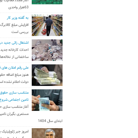
آغاز مجدد فعالیت بو
63هزار واحدی
به گفته وزیر کار
افزایش مبلغ کالابرگ
بررسی است
اشتغال زائی جدید در
احداث کارخانه جدید 
ساختمانی از نخاله‌ها
علی رقم اعلان های ق
هنوز مبلغ اضافه حقو
دولت اعلام نشده ا
متناسب سازی حقوق 
تامین اجتماعی شروع
آغاز متناسب سازی ح
مستمری بگیران تامین
ابتدای سال 1404
امروز جبر ژئوپلیتیک ب