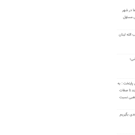
ا در شهر
ی مسئول
الله لبنان
شی؛
 پایتخت : به
د تا صفات
مذهبی نسبت
دی بگیریم