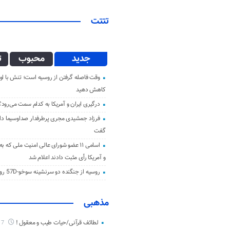
تتتت
جدید
محبوب
ت
وقت فاصله گرفتن از روسیه است؛ تنش با اوک
کاهش دهید
درگیری ایران و آمریکا به کدام سمت می‌رود؟
فرزاد جمشیدی مجری پرطرفدار صداوسیما دار 
گفت
اسامی ۱۱ عضو شورای عالی امنیت ملی که ب
و آمریکا رأی مثبت دادند اعلام شد
روسیه از جنگنده دو سرنشینه سوخو-57D رونمایی کرد
مذهبی
لطائف قرآنی/حیات طیب و معقول !
7 ماه