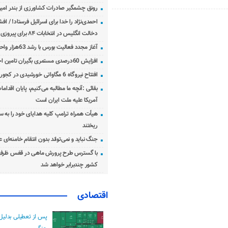
رونق چشمگیر صادرات کشاورزی از بندر امیرآ
احمدی‌نژاد را خدا برای اسرائیل فرستاد! / اف
دخالت انگلیس در انتخابات ۸۴ برای پیروزی احمدی‌نژاد!
آغاز مجدد فعالیت بورس با رشد 63هزار واحدی
افزایش 60درصدی مستمری بگیران تامین اجتماعی
افتتاح نیروگاه 6 مگاواتی خورشیدی در کجور مازندران
بقائی :آنچه ما مطالبه می‌کنیم، پایان اقدامات
آمریکا علیه ملت ایران است
هیأت همراه ترامپ کلیه هدایای خود را به س
ریختند
جنگ نباید و نمی‌تواند بدون انتقام خامنه‌ای 
با گسترس طرح پرورش ماهی در قفس ظرفی
کشور چندبرابر خواهد شد
اقتصادی
پس از تعطیلی بدلیل