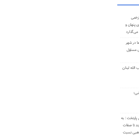
زخمی
ی پنهان و
 می‌گذارد
ا در شهر
ی مسئول
الله لبنان
شی؛
 پایتخت : به
د تا صفات
مذهبی نسبت