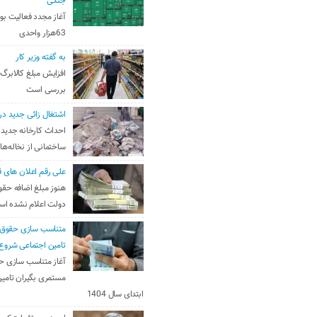
جنگی
آغاز مجدد فعالیت بو
63هزار واحدی
به گفته وزیر کار
افزایش مبلغ کالابرگ
بررسی است
اشتغال زائی جدید در
احداث کارخانه جدید 
ساختمانی از نخاله‌ها
علی رقم اعلان های ق
هنوز مبلغ اضافه حقو
دولت اعلام نشده ا
متناسب سازی حقوق 
تامین اجتماعی شروع
آغاز متناسب سازی ح
مستمری بگیران تامین
ابتدای سال 1404