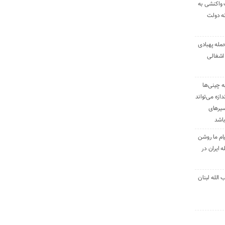
 واکنشی به
نه دولت
حمله پهبادی
اشغالی
ه چینی‌ها
دازه می‌تواند
سیرهای
باشد
ام ما روشن
 ایران در
الله لبنان