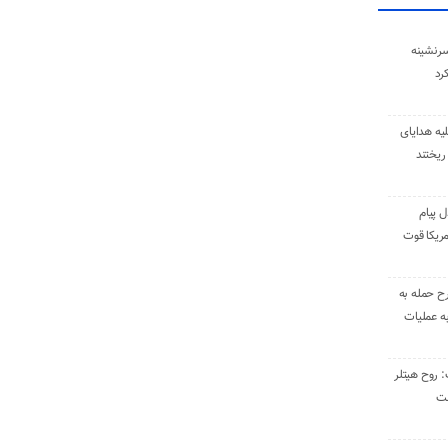
سرنشینه
یه هدایای
ریختند
ل پیام
ریکا قوت
رح حمله به
به عملیات
: روح هیتلر
ست