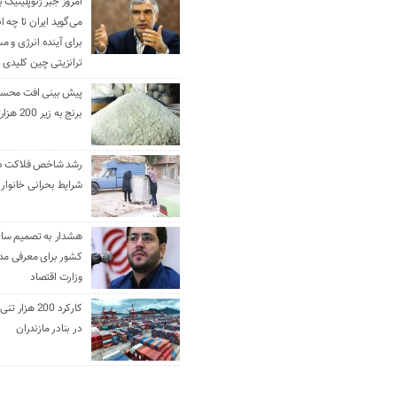
امروز جبر ژئوپلیتیک ب
می‌گوید ایران تا چه ان
برای آینده انرژی و م
ترانزیتی چین کلیدی 
پیش بینی افت محس
برنج به زیر 200 هزارتومان
رشد شاخص فلاکت در 
شرایط بحرانی خانوار ا
هشدار به تصمیم ساز
کشور برای معرفی مدن
وزارت اقتصاد
کارکرد 200 هزا
در بنادر مازندران