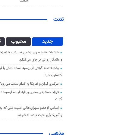
بدهند
تتتت
جدید
محبوب
ت
خشونت فقط بدن را زخمی نمی‌کند، بلکه زخم
و ماندگار روانی بر جای می‌گذارد
وقت فاصله گرفتن از روسیه است؛ تنش با اوک
کاهش دهید
درگیری ایران و آمریکا به کدام سمت می‌رود؟
فرزاد جمشیدی مجری پرطرفدار صداوسیما دار 
گفت
اسامی ۱۱ عضو شورای عالی امنیت ملی که ب
و آمریکا رأی مثبت دادند اعلام شد
مذهبی