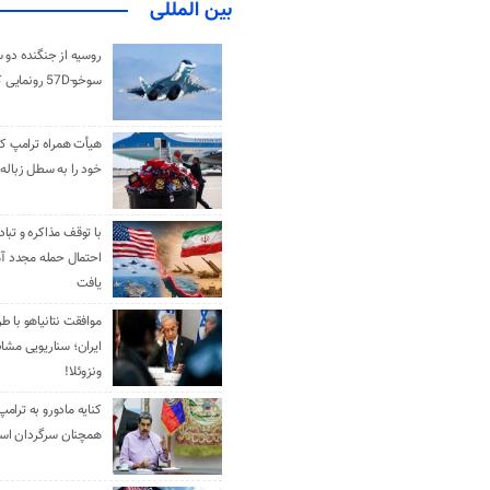
بین المللی
روسیه از جنگنده دو 
سوخو-57D رونمایی کرد
هیأت همراه ترامپ کل
خود را به سطل زباله 
با توقف مذاکره و تباد
احتمال حمله مجدد آم
یافت
موافقت نتانیاهو با ط
ایران؛ سناریویی مشا
ونزوئلا!
کنایه مادورو به ترامپ
همچنان سرگردان ا