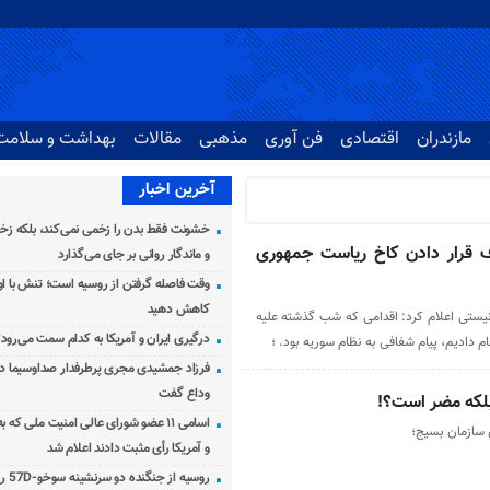
مازندران
اقتصادی
فن آوری
مذهبی
مقالات
بهداشت و سلامت
آخرین اخبار
خشونت فقط بدن را زخمی نمی‌کند، بلکه زخم
 قرار دادن کاخ ریاست جمهوری
و ماندگار روانی بر جای می‌گذارد
وقت فاصله گرفتن از روسیه است؛ تنش با اوک
کاهش دهید
نیستی اعلام کرد: اقدامی که شب گذشته علیه
درگیری ایران و آمریکا به کدام سمت می‌رود
دادیم، پیام شفافی به نظام سوریه بود. ؛
فرزاد جمشیدی مجری پرطرفدار صداوسیما دار
وداع گفت
و بلکه مضر است؟!
اسامی ۱۱ عضو شورای عالی امنیت ملی که 
 سازمان بسیج؛
و آمریکا رأی مثبت دادند اعلام شد
روسیه از جنگنده دو سرنشینه سوخو-57D رونمایی کرد