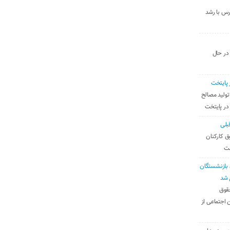
رس با رشد
 در حال
 پایتخت
تولید مصالح
 در پایتخت
بلی
ق کارکنان
ست
بازنشستگان
 شد
قوق
 اجتماعی از