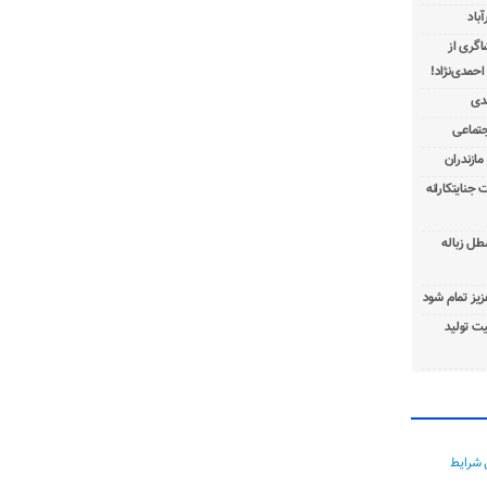
باد
شاگری از
 جنایتکارانه
طل زباله
عزیز تمام شود
ت تولید
 شرایط