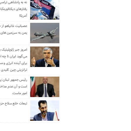
نه به پادشاهی ترامپ
رفتارهای دیکتاتورمآبا
آمریکا
عصبانیت نتانیاهو از 
یمن به سرزمین های 
امروز جبر ژئوپلیتیک ب
می‌گوید ایران تا چه ان
برای آینده انرژی و م
ترانزیتی چین کلیدی 
رئیس جمهور لبنان:پی
است و آن عدم مداخله
امور ماست.
تبعات خلع سلاح حزب 