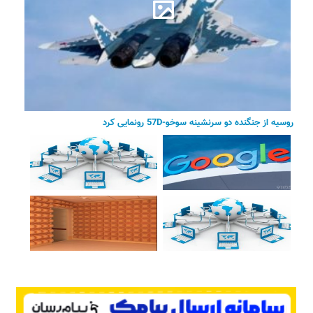
روسیه از جنگنده دو سرنشینه سوخو-57D رونمایی کرد