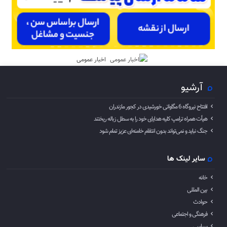
اخبار عمومی
آرشیو
افتتاح نیروگاه 6 مگاواتی خورشیدی در کجور مازندران
هیأت همراه ترامپ کلیه هدایای خود را به سطل زباله ریختند
جنگ نباید و نمی‌تواند بدون انتقام خامنه‌ای عزیز تمام شود
سایر لینک ها
خانه
بین المللی
حوادث
فرهنگی و اجتماعی
سیاسی