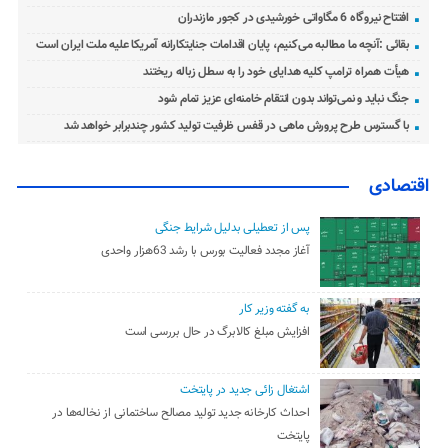
افتتاح نیروگاه 6 مگاواتی خورشیدی در کجور مازندران
بقائی :آنچه ما مطالبه می‌کنیم، پایان اقدامات جنایتکارانه آمریکا علیه ملت ایران است
هیأت همراه ترامپ کلیه هدایای خود را به سطل زباله ریختند
جنگ نباید و نمی‌تواند بدون انتقام خامنه‌ای عزیز تمام شود
با گسترس طرح پرورش ماهی در قفس ظرفیت تولید کشور چندبرابر خواهد شد
اقتصادی
پس از تعطیلی بدلیل شرایط جنگی
آغاز مجدد فعالیت بورس با رشد 63هزار واحدی
به گفته وزیر کار
افزایش مبلغ کالابرگ در حال بررسی است
اشتغال زائی جدید در پایتخت
احداث کارخانه جدید تولید مصالح ساختمانی از نخاله‌ها در
پایتخت