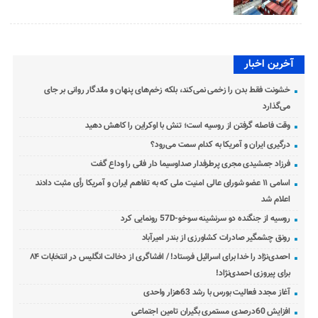
آخرین اخبار
خشونت فقط بدن را زخمی نمی‌کند، بلکه زخم‌های پنهان و ماندگار روانی بر جای
می‌گذارد
وقت فاصله گرفتن از روسیه است؛ تنش با اوکراین را کاهش دهید
درگیری ایران و آمریکا به کدام سمت می‌رود؟
فرزاد جمشیدی مجری پرطرفدار صداوسیما دار فانی را وداع گفت
اسامی ۱۱ عضو شورای عالی امنیت ملی که به تفاهم ایران و آمریکا رأی مثبت دادند
اعلام شد
روسیه از جنگنده دو سرنشینه سوخو-57D رونمایی کرد
رونق چشمگیر صادرات کشاورزی از بندر امیرآباد
احمدی‌نژاد را خدا برای اسرائیل فرستاد! / افشاگری از دخالت انگلیس در انتخابات ۸۴
برای پیروزی احمدی‌نژاد!
آغاز مجدد فعالیت بورس با رشد 63هزار واحدی
افزایش 60درصدی مستمری بگیران تامین اجتماعی