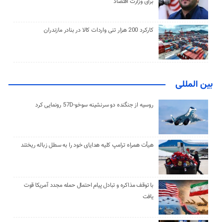
برای وزارت اقتصاد
کارکرد 200 هزار تنی واردات کالا در بنادر مازندران
بین المللی
روسیه از جنگنده دو سرنشینه سوخو-57D رونمایی کرد
هیأت همراه ترامپ کلیه هدایای خود را به سطل زباله ریختند
با توقف مذاکره و تبادل پیام احتمال حمله مجدد آمریکا قوت
یافت