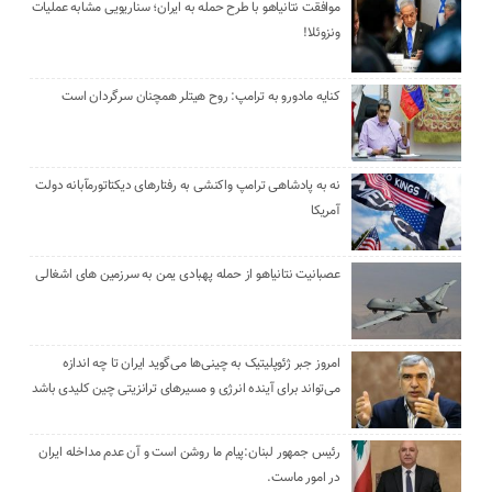
موافقت نتانیاهو با طرح حمله به ایران؛ سناریویی مشابه عملیات
ونزوئلا!
کنایه مادورو به ترامپ: روح هیتلر همچنان سرگردان است
نه به پادشاهی ترامپ واکنشی به رفتارهای دیکتاتورمآبانه دولت
آمریکا
عصبانیت نتانیاهو از حمله پهبادی یمن به سرزمین های اشغالی
امروز جبر ژئوپلیتیک به چینی‌ها می‌گوید ایران تا چه اندازه
می‌تواند برای آینده انرژی و مسیرهای ترانزیتی چین کلیدی باشد
رئیس جمهور لبنان:پیام ما روشن است و آن عدم مداخله ایران
در امور ماست.