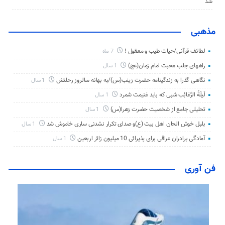
شد
مذهبی
لطائف قرآنی/حیات طیب و معقول !
7 ماه
راههای جلب محبت امام زمان(عج)
1 سال
نگاهی گذرا به زندگینامه حضرت زینب(س)/به بهانه سالروز رحلتش
1 سال
لَیلَةُ الرَّغائِب شبی که باید غنیمت شمرد
1 سال
تحلیلی جامع از شخصیت حضرت زهرا(س)
1 سال
بلبل خوش الحان اهل بیت (ع)و صدای تکرار نشدنی ساری خاموش شد
1 سال
آمادگی برادران عراقی برای پذیرائی 10 میلیون زائر اربعین
1 سال
فن آوری