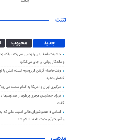
بدهند
تتتت
جدید
محبوب
ت
خشونت فقط بدن را زخمی نمی‌کند، بلکه زخم
و ماندگار روانی بر جای می‌گذارد
وقت فاصله گرفتن از روسیه است؛ تنش با اوک
کاهش دهید
درگیری ایران و آمریکا به کدام سمت می‌رود؟
فرزاد جمشیدی مجری پرطرفدار صداوسیما دار 
گفت
اسامی ۱۱ عضو شورای عالی امنیت ملی که ب
و آمریکا رأی مثبت دادند اعلام شد
مذهبی