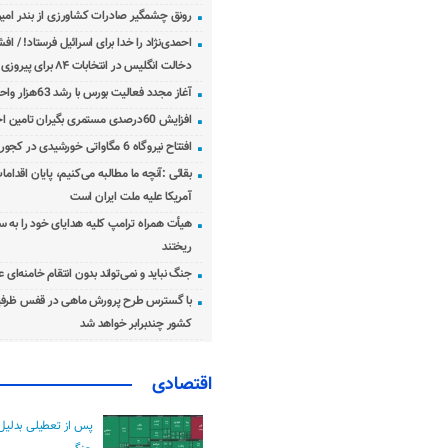
رونق چشمگیر صادرات کشاورزی از بندر امیرآ
احمدی‌نژاد را خدا برای اسرائیل فرستاد! / اف
دخالت انگلیس در انتخابات ۸۴ برای پیروزی احمدی‌نژاد!
آغاز مجدد فعالیت بورس با رشد 63هزار واحدی
افزایش 60درصدی مستمری بگیران تامین اجتماعی
افتتاح نیروگاه 6 مگاواتی خورشیدی در کجور مازندران
بقائی :آنچه ما مطالبه می‌کنیم، پایان اقدامات
آمریکا علیه ملت ایران است
هیأت همراه ترامپ کلیه هدایای خود را به س
ریختند
جنگ نباید و نمی‌تواند بدون انتقام خامنه‌ای 
با گسترس طرح پرورش ماهی در قفس ظرفی
کشور چندبرابر خواهد شد
اقتصادی
پس از تعطیلی بدلیل