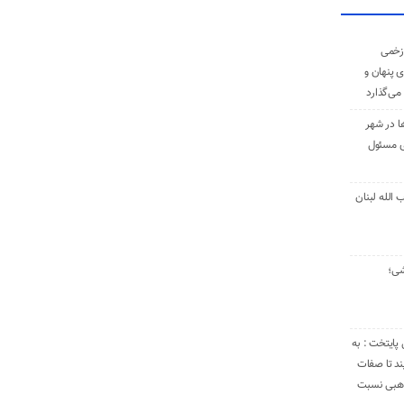
زخمی
ی پنهان و
 می‌گذارد
ا در شهر
ی مسئول
الله لبنان
شی؛
 پایتخت : به
د تا صفات
مذهبی نسبت