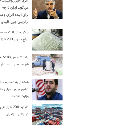
امروز جبر ژئوپلیتیک ب
می‌گوید ایران تا چه ان
برای آینده انرژی و م
ترانزیتی چین کلیدی 
پیش بینی افت محس
برنج به زیر 200 هزارتومان
رشد شاخص فلاکت در 
شرایط بحرانی خانوار ا
هشدار به تصمیم ساز
کشور برای معرفی مدن
وزارت اقتصاد
کارکرد 200 هزا
در بنادر مازندران