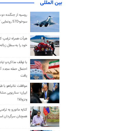
بین المللی
روسیه از جنگنده دو 
سوخو-57D رونمایی کرد
هیأت همراه ترامپ کل
خود را به سطل زباله 
با توقف مذاکره و تباد
احتمال حمله مجدد آم
یافت
موافقت نتانیاهو با ط
ایران؛ سناریویی مشا
ونزوئلا!
کنایه مادورو به ترامپ
همچنان سرگردان ا