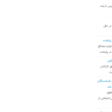
رس با رشد
 در حال
 پایتخت
تولید مصالح
 در پایتخت
بلی
ق کارکنان
ست
بازنشستگان
 شد
قوق
 اجتماعی از