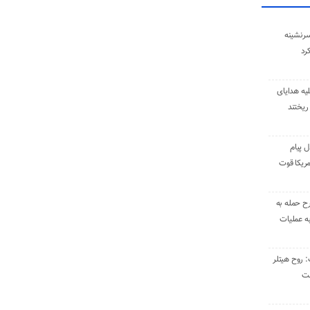
سرنشینه
یه هدایای
ریختند
ل پیام
ریکا قوت
رح حمله به
به عملیات
: روح هیتلر
ست