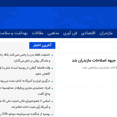
مازندران
اقتصادی
فن آوری
مذهبی
مقالات
بهداشت و سلامت
آخرین اخبار
خشونت فقط بدن را زخمی نمی‌کند، بلکه زخم
 جبهه اصلاحات مازندران شد
و ماندگار روانی بر جای می‌گذارد
اصلاحات مازندران مشخص شد؛
وقت فاصله گرفتن از روسیه است؛ تنش با اوک
کاهش دهید
درگیری ایران و آمریکا به کدام سمت می‌رود
فرزاد جمشیدی مجری پرطرفدار صداوسیما دار
وداع گفت
اسامی ۱۱ عضو شورای عالی امنیت ملی که 
و آمریکا رأی مثبت دادند اعلام شد
روسیه از جنگنده دو سرنشینه سوخو-57D رونمایی کرد