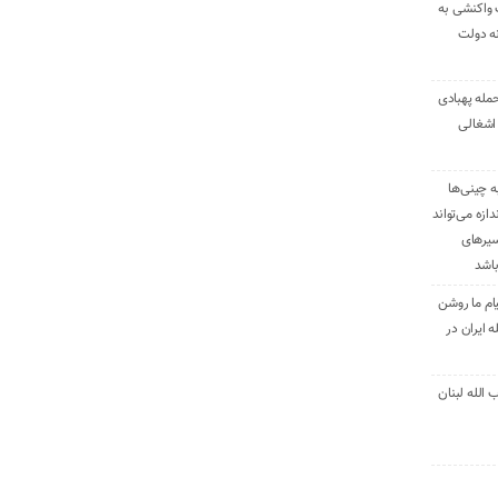
 واکنشی به
نه دولت
حمله پهبادی
اشغالی
ه چینی‌ها
دازه می‌تواند
سیرهای
باشد
ام ما روشن
 ایران در
الله لبنان