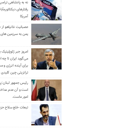
نه به پادشاهی ترامپ
رفتارهای دیکتاتورمآبا
آمریکا
عصبانیت نتانیاهو از 
یمن به سرزمین های 
امروز جبر ژئوپلیتیک ب
می‌گوید ایران تا چه ان
برای آینده انرژی و م
ترانزیتی چین کلیدی 
رئیس جمهور لبنان:پی
است و آن عدم مداخله
امور ماست.
تبعات خلع سلاح حزب 