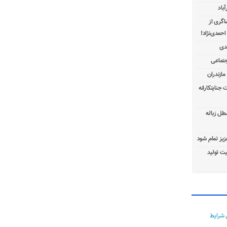
باد
شاگری از
 جنایتکارانه
طل زباله
عزیز تمام شود
ت تولید
 شرایط