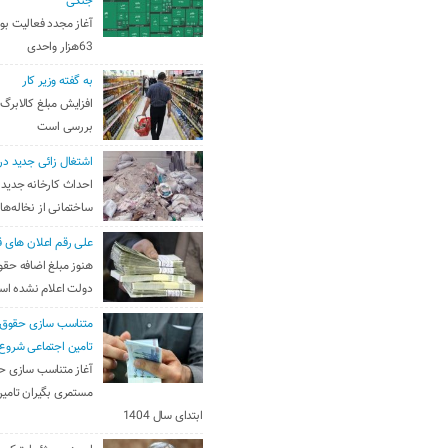
جنگی
آغاز مجدد فعالیت بو
63هزار واحدی
به گفته وزیر کار
افزایش مبلغ کالابرگ
بررسی است
اشتغال زائی جدید در
احداث کارخانه جدید 
ساختمانی از نخاله‌ها
علی رقم اعلان های ق
هنوز مبلغ اضافه حقو
دولت اعلام نشده ا
متناسب سازی حقوق 
تامین اجتماعی شروع
آغاز متناسب سازی ح
مستمری بگیران تامین
ابتدای سال 1404