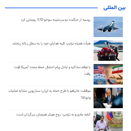
بین المللی
روسیه از جنگنده دو سرنشینه سوخو-57D رونمایی کرد
هیأت همراه ترامپ کلیه هدایای خود را به سطل زباله ریختند
با توقف مذاکره و تبادل پیام احتمال حمله مجدد آمریکا قوت
یافت
موافقت نتانیاهو با طرح حمله به ایران؛ سناریویی مشابه عملیات
ونزوئلا!
کنایه مادورو به ترامپ: روح هیتلر همچنان سرگردان است