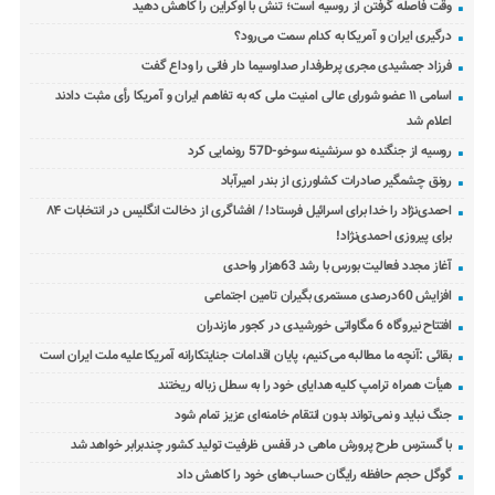
وقت فاصله گرفتن از روسیه است؛ تنش با اوکراین را کاهش دهید
درگیری ایران و آمریکا به کدام سمت می‌رود؟
فرزاد جمشیدی مجری پرطرفدار صداوسیما دار فانی را وداع گفت
اسامی ۱۱ عضو شورای عالی امنیت ملی که به تفاهم ایران و آمریکا رأی مثبت دادند
اعلام شد
روسیه از جنگنده دو سرنشینه سوخو-57D رونمایی کرد
رونق چشمگیر صادرات کشاورزی از بندر امیرآباد
احمدی‌نژاد را خدا برای اسرائیل فرستاد! / افشاگری از دخالت انگلیس در انتخابات ۸۴
برای پیروزی احمدی‌نژاد!
آغاز مجدد فعالیت بورس با رشد 63هزار واحدی
افزایش 60درصدی مستمری بگیران تامین اجتماعی
افتتاح نیروگاه 6 مگاواتی خورشیدی در کجور مازندران
بقائی :آنچه ما مطالبه می‌کنیم، پایان اقدامات جنایتکارانه آمریکا علیه ملت ایران است
هیأت همراه ترامپ کلیه هدایای خود را به سطل زباله ریختند
جنگ نباید و نمی‌تواند بدون انتقام خامنه‌ای عزیز تمام شود
با گسترس طرح پرورش ماهی در قفس ظرفیت تولید کشور چندبرابر خواهد شد
گوگل حجم حافظه رایگان حساب‌های خود را کاهش داد