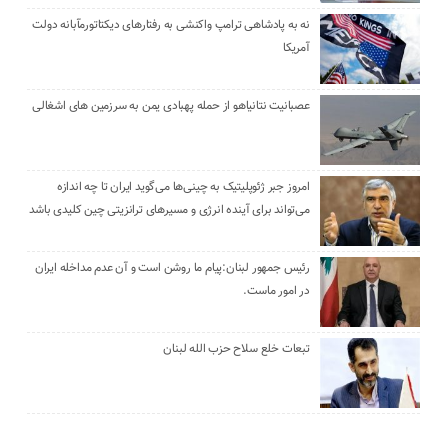
نه به پادشاهی ترامپ واکنشی به رفتارهای دیکتاتورمآبانه دولت
آمریکا
عصبانیت نتانیاهو از حمله پهبادی یمن به سرزمین های اشغالی
امروز جبر ژئوپلیتیک به چینی‌ها می‌گوید ایران تا چه اندازه
می‌تواند برای آینده انرژی و مسیرهای ترانزیتی چین کلیدی باشد
رئیس جمهور لبنان:پیام ما روشن است و آن عدم مداخله ایران
در امور ماست.
تبعات خلع سلاح حزب الله لبنان