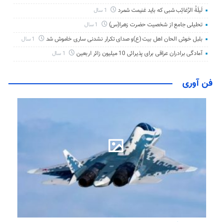
لَیلَةُ الرَّغائِب شبی که باید غنیمت شمرد
1 سال
تحلیلی جامع از شخصیت حضرت زهرا(س)
1 سال
بلبل خوش الحان اهل بیت (ع)و صدای تکرار نشدنی ساری خاموش شد
1 سال
آمادگی برادران عراقی برای پذیرائی 10 میلیون زائر اربعین
1 سال
فن آوری