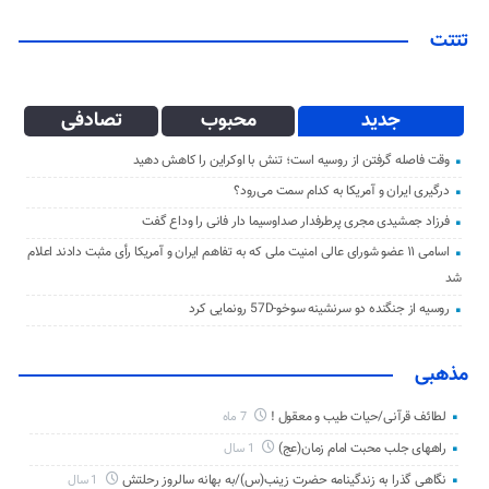
تتتت
جدید
محبوب
تصادفی
وقت فاصله گرفتن از روسیه است؛ تنش با اوکراین را کاهش دهید
درگیری ایران و آمریکا به کدام سمت می‌رود؟
فرزاد جمشیدی مجری پرطرفدار صداوسیما دار فانی را وداع گفت
اسامی ۱۱ عضو شورای عالی امنیت ملی که به تفاهم ایران و آمریکا رأی مثبت دادند اعلام
شد
روسیه از جنگنده دو سرنشینه سوخو-57D رونمایی کرد
مذهبی
لطائف قرآنی/حیات طیب و معقول !
7 ماه
راههای جلب محبت امام زمان(عج)
1 سال
نگاهی گذرا به زندگینامه حضرت زینب(س)/به بهانه سالروز رحلتش
1 سال