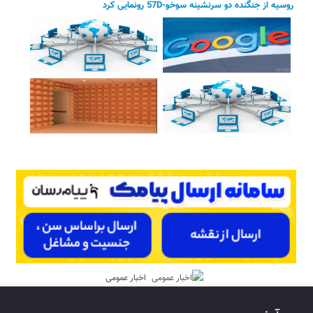
روسیه از جنگنده دو سرنشینه سوخو-57D رونمایی کرد
اخبار عمومی