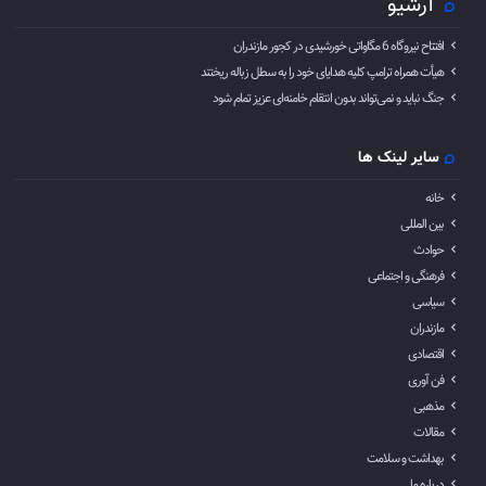
آرشیو
افتتاح نیروگاه 6 مگاواتی خورشیدی در کجور مازندران
هیأت همراه ترامپ کلیه هدایای خود را به سطل زباله ریختند
جنگ نباید و نمی‌تواند بدون انتقام خامنه‌ای عزیز تمام شود
سایر لینک ها
خانه
بین المللی
حوادث
فرهنگی و اجتماعی
سیاسی
مازندران
اقتصادی
فن آوری
مذهبی
مقالات
بهداشت و سلامت
درباره ما