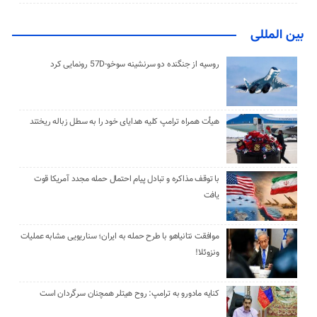
بین المللی
روسیه از جنگنده دو سرنشینه سوخو-57D رونمایی کرد
هیأت همراه ترامپ کلیه هدایای خود را به سطل زباله ریختند
با توقف مذاکره و تبادل پیام احتمال حمله مجدد آمریکا قوت
یافت
موافقت نتانیاهو با طرح حمله به ایران؛ سناریویی مشابه عملیات
ونزوئلا!
کنایه مادورو به ترامپ: روح هیتلر همچنان سرگردان است