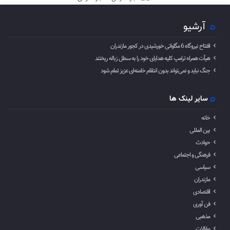
آرشیو
افتتاح نیروگاه 6 مگاواتی خورشیدی در کجور مازندران
هیأت همراه ترامپ کلیه هدایای خود را به سطل زباله ریختند
جنگ نباید و نمی‌تواند بدون انتقام خامنه‌ای عزیز تمام شود
سایر لینک ها
خانه
بین المللی
حوادث
فرهنگی و اجتماعی
سیاسی
مازندران
اقتصادی
فن آوری
مذهبی
مقالات