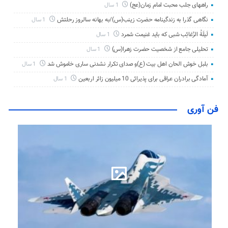
راههای جلب محبت امام زمان(عج)
1 سال
نگاهی گذرا به زندگینامه حضرت زینب(س)/به بهانه سالروز رحلتش
1 سال
لَیلَةُ الرَّغائِب شبی که باید غنیمت شمرد
1 سال
تحلیلی جامع از شخصیت حضرت زهرا(س)
1 سال
بلبل خوش الحان اهل بیت (ع)و صدای تکرار نشدنی ساری خاموش شد
1 سال
آمادگی برادران عراقی برای پذیرائی 10 میلیون زائر اربعین
1 سال
فن آوری