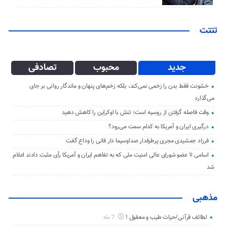
تتتت
جدید
محبوب
تصادفی
خشونت فقط بدن را زخمی نمی‌کند، بلکه زخم‌های پنهان و ماندگار روانی بر جای
می‌گذارد
وقت فاصله گرفتن از روسیه است؛ تنش با اوکراین را کاهش دهید
درگیری ایران و آمریکا به کدام سمت می‌رود؟
فرزاد جمشیدی مجری پرطرفدار صداوسیما دار فانی را وداع گفت
اسامی ۱۱ عضو شورای عالی امنیت ملی که به تفاهم ایران و آمریکا رأی مثبت دادند اعلام
شد
مذهبی
لطائف قرآنی/حیات طیب و معقول !
7 ماه