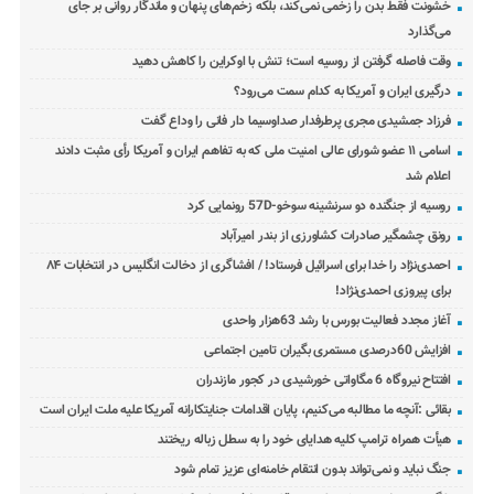
خشونت فقط بدن را زخمی نمی‌کند، بلکه زخم‌های پنهان و ماندگار روانی بر جای
می‌گذارد
وقت فاصله گرفتن از روسیه است؛ تنش با اوکراین را کاهش دهید
درگیری ایران و آمریکا به کدام سمت می‌رود؟
فرزاد جمشیدی مجری پرطرفدار صداوسیما دار فانی را وداع گفت
اسامی ۱۱ عضو شورای عالی امنیت ملی که به تفاهم ایران و آمریکا رأی مثبت دادند
اعلام شد
روسیه از جنگنده دو سرنشینه سوخو-57D رونمایی کرد
رونق چشمگیر صادرات کشاورزی از بندر امیرآباد
احمدی‌نژاد را خدا برای اسرائیل فرستاد! / افشاگری از دخالت انگلیس در انتخابات ۸۴
برای پیروزی احمدی‌نژاد!
آغاز مجدد فعالیت بورس با رشد 63هزار واحدی
افزایش 60درصدی مستمری بگیران تامین اجتماعی
افتتاح نیروگاه 6 مگاواتی خورشیدی در کجور مازندران
بقائی :آنچه ما مطالبه می‌کنیم، پایان اقدامات جنایتکارانه آمریکا علیه ملت ایران است
هیأت همراه ترامپ کلیه هدایای خود را به سطل زباله ریختند
جنگ نباید و نمی‌تواند بدون انتقام خامنه‌ای عزیز تمام شود