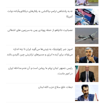
نه به پادشاهی ترامپ واکنشی به رفتارهای دیکتاتورمآبانه دولت
آمریکا
عصبانیت نتانیاهو از حمله پهبادی یمن به سرزمین های اشغالی
امروز جبر ژئوپلیتیک به چینی‌ها می‌گوید ایران تا چه اندازه
می‌تواند برای آینده انرژی و مسیرهای ترانزیتی چین کلیدی باشد
رئیس جمهور لبنان:پیام ما روشن است و آن عدم مداخله ایران
در امور ماست.
تبعات خلع سلاح حزب الله لبنان