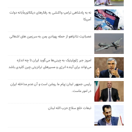
نه به پادشاهی ترامپ واکنشی به رفتارهای دیکتاتورمآبانه دولت
آمریکا
عصبانیت نتانیاهو از حمله پهبادی یمن به سرزمین های اشغالی
امروز جبر ژئوپلیتیک به چینی‌ها می‌گوید ایران تا چه اندازه
می‌تواند برای آینده انرژی و مسیرهای ترانزیتی چین کلیدی باشد
رئیس جمهور لبنان:پیام ما روشن است و آن عدم مداخله ایران
در امور ماست.
تبعات خلع سلاح حزب الله لبنان