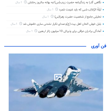
نگاهی گذرا به زندگینامه حضرت زینب(س)/به بهانه سالروز رحلتش
1 سال
لَیلَةُ الرَّغائِب شبی که باید غنیمت شمرد
1 سال
تحلیلی جامع از شخصیت حضرت زهرا(س)
1 سال
بلبل خوش الحان اهل بیت (ع)و صدای تکرار نشدنی ساری خاموش شد
1 سال
آمادگی برادران عراقی برای پذیرائی 10 میلیون زائر اربعین
1 سال
فن آوری