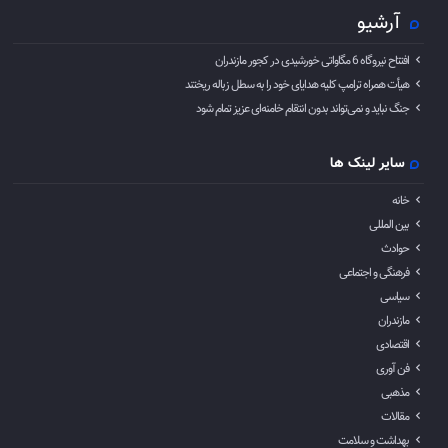
آرشیو
افتتاح نیروگاه 6 مگاواتی خورشیدی در کجور مازندران
هیأت همراه ترامپ کلیه هدایای خود را به سطل زباله ریختند
جنگ نباید و نمی‌تواند بدون انتقام خامنه‌ای عزیز تمام شود
سایر لینک ها
خانه
بین المللی
حوادث
فرهنگی و اجتماعی
سیاسی
مازندران
اقتصادی
فن آوری
مذهبی
مقالات
بهداشت و سلامت