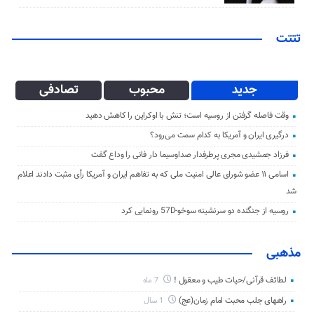
تتتت
جدید
محبوب
تصادفی
وقت فاصله گرفتن از روسیه است؛ تنش با اوکراین را کاهش دهید
درگیری ایران و آمریکا به کدام سمت می‌رود؟
فرزاد جمشیدی مجری پرطرفدار صداوسیما دار فانی را وداع گفت
اسامی ۱۱ عضو شورای عالی امنیت ملی که به تفاهم ایران و آمریکا رأی مثبت دادند اعلام
شد
روسیه از جنگنده دو سرنشینه سوخو-57D رونمایی کرد
مذهبی
لطائف قرآنی/حیات طیب و معقول !
7 ماه
راههای جلب محبت امام زمان(عج)
1 سال