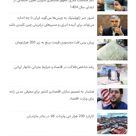
آغاز متناسب سازی حقوق مستمری بگیران تامین اجتماعی از
ابتدای سال 1404
امروز جبر ژئوپلیتیک به چینی‌ها می‌گوید ایران تا چه اندازه
می‌تواند برای آینده انرژی و مسیرهای ترانزیتی چین کلیدی باشد
پیش بینی افت محسوس قیمت برنج به زیر 200 هزارتومان
رشد شاخص فلاکت در اقتصاد و شرایط بحرانی خانوار ایرانی
هشدار به تصمیم سازان اقتصادی کشور برای معرفی مدنی زاده
برای وزارت اقتصاد
کارکرد 200 هزار تنی واردات کالا در بنادر مازندران