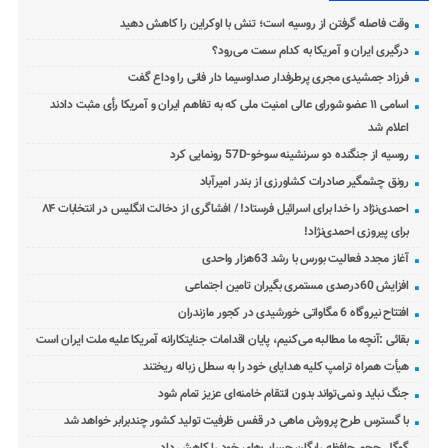
وقت فاصله گرفتن از روسیه است؛ تنش با اوکراین را کاهش دهید
درگیری ایران و آمریکا به کدام سمت می‌رود؟
فرزاد جمشیدی مجری پرطرفدار صداوسیما دار فانی را وداع گفت
اسامی ۱۱ عضو شورای عالی امنیت ملی که به تفاهم ایران و آمریکا رأی مثبت دادند
اعلام شد
روسیه از جنگنده دو سرنشینه سوخو-57D رونمایی کرد
رونق چشمگیر صادرات کشاورزی از بندر امیرآباد
احمدی‌نژاد را خدا برای اسرائیل فرستاد! / افشاگری از دخالت انگلیس در انتخابات ۸۴
برای پیروزی احمدی‌نژاد!
آغاز مجدد فعالیت بورس با رشد 63هزار واحدی
افزایش 60درصدی مستمری بگیران تامین اجتماعی
افتتاح نیروگاه 6 مگاواتی خورشیدی در کجور مازندران
بقائی :آنچه ما مطالبه می‌کنیم، پایان اقدامات جنایتکارانه آمریکا علیه ملت ایران است
هیأت همراه ترامپ کلیه هدایای خود را به سطل زباله ریختند
جنگ نباید و نمی‌تواند بدون انتقام خامنه‌ای عزیز تمام شود
با گسترس طرح پرورش ماهی در قفس ظرفیت تولید کشور چندبرابر خواهد شد