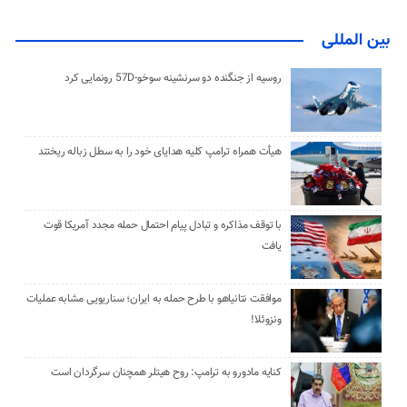
بین المللی
روسیه از جنگنده دو سرنشینه سوخو-57D رونمایی کرد
هیأت همراه ترامپ کلیه هدایای خود را به سطل زباله ریختند
با توقف مذاکره و تبادل پیام احتمال حمله مجدد آمریکا قوت
یافت
موافقت نتانیاهو با طرح حمله به ایران؛ سناریویی مشابه عملیات
ونزوئلا!
کنایه مادورو به ترامپ: روح هیتلر همچنان سرگردان است