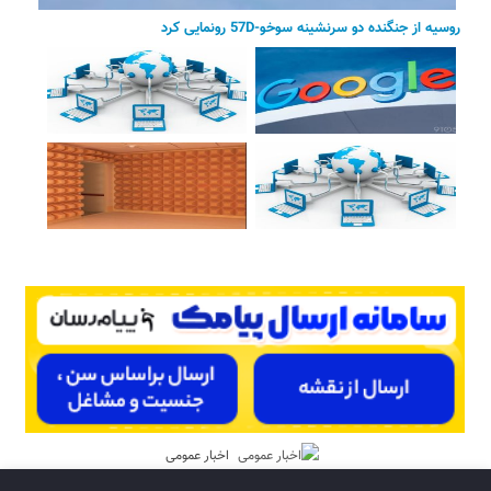
روسیه از جنگنده دو سرنشینه سوخو-57D رونمایی کرد
اخبار عمومی