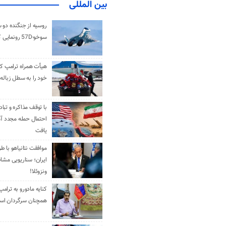
بین المللی
روسیه از جنگنده دو 
سوخو-57D رونمایی کرد
هیأت همراه ترامپ کل
خود را به سطل زباله 
با توقف مذاکره و تباد
احتمال حمله مجدد آم
یافت
موافقت نتانیاهو با ط
ایران؛ سناریویی مشا
ونزوئلا!
کنایه مادورو به ترامپ
همچنان سرگردان ا