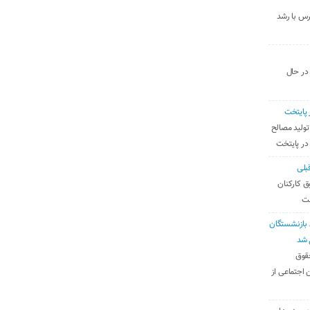
رس با رشد
 در حال
 پایتخت
تولید مصالح
 در پایتخت
بلی
ق کارکنان
ست
بازنشستگان
 شد
قوق
 اجتماعی از