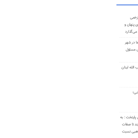
زخمی
ی پنهان و
 می‌گذارد
ا در شهر
ی مسئول
الله لبنان
شی؛
 پایتخت : به
د تا صفات
مذهبی نسبت