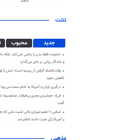
بدهند
تتتت
جدید
محبوب
ت
خشونت فقط بدن را زخمی نمی‌کند، بلکه زخم
و ماندگار روانی بر جای می‌گذارد
وقت فاصله گرفتن از روسیه است؛ تنش با اوک
کاهش دهید
درگیری ایران و آمریکا به کدام سمت می‌رود؟
فرزاد جمشیدی مجری پرطرفدار صداوسیما دار 
گفت
اسامی ۱۱ عضو شورای عالی امنیت ملی که ب
و آمریکا رأی مثبت دادند اعلام شد
مذهبی