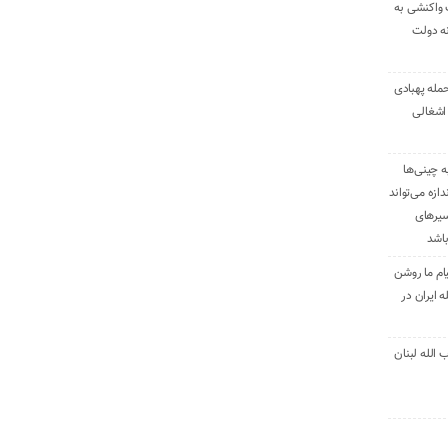
 واکنشی به
نه دولت
حمله پهبادی
اشغالی
ه چینی‌ها
دازه می‌تواند
سیرهای
باشد
ام ما روشن
 ایران در
الله لبنان