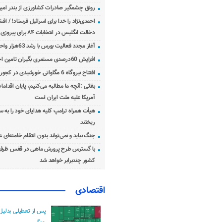
رونق چشمگیر صادرات کشاورزی از بندر امیرآ
احمدی‌نژاد را خدا برای اسرائیل فرستاد! / اف
دخالت انگلیس در انتخابات ۸۴ برای پیروزی احمدی‌نژاد!
آغاز مجدد فعالیت بورس با رشد 63هزار واحدی
افزایش 60درصدی مستمری بگیران تامین اجتماعی
افتتاح نیروگاه 6 مگاواتی خورشیدی در کجور مازندران
بقائی :آنچه ما مطالبه می‌کنیم، پایان اقدامات
آمریکا علیه ملت ایران است
هیأت همراه ترامپ کلیه هدایای خود را به س
ریختند
جنگ نباید و نمی‌تواند بدون انتقام خامنه‌ای 
با گسترس طرح پرورش ماهی در قفس ظرفی
کشور چندبرابر خواهد شد
اقتصادی
پس از تعطیلی بدلیل