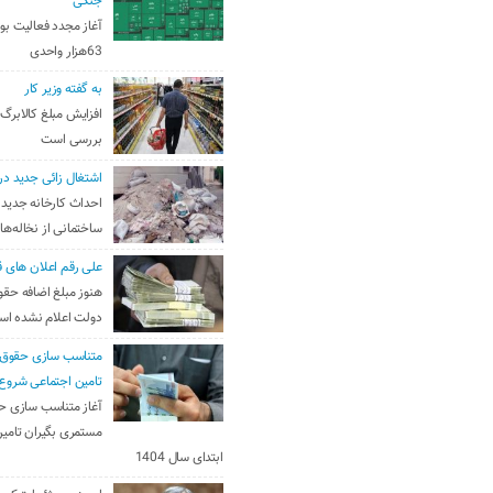
جنگی
آغاز مجدد فعالیت بو
63هزار واحدی
به گفته وزیر کار
افزایش مبلغ کالابرگ
بررسی است
اشتغال زائی جدید در
احداث کارخانه جدید 
ساختمانی از نخاله‌ها
علی رقم اعلان های ق
هنوز مبلغ اضافه حقو
دولت اعلام نشده ا
متناسب سازی حقوق 
تامین اجتماعی شروع
آغاز متناسب سازی ح
مستمری بگیران تامین
ابتدای سال 1404