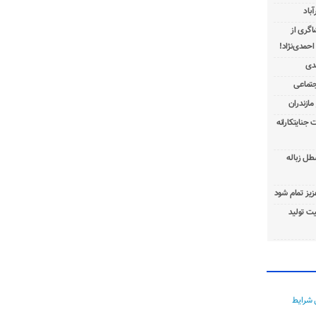
باد
شاگری از
 جنایتکارانه
طل زباله
عزیز تمام شود
ت تولید
 شرایط