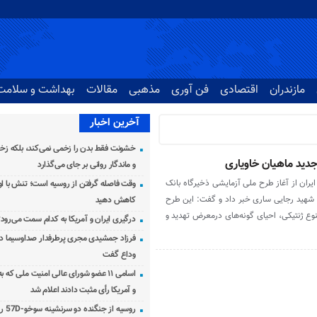
مازندران
اقتصادی
فن آوری
مذهبی
مقالات
بهداشت و سلامت
آخرین اخبار
خشونت فقط بدن را زخمی نمی‌کند، بلکه زخم
دید ماهیان خاویاری
و ماندگار روانی بر جای می‌گذارد
یران از آغاز طرح ملی آزمایشی ذخیرگاه بانک
وقت فاصله گرفتن از روسیه است؛ تنش با اوک
شهید رجایی ساری خبر داد و گفت: این طرح
کاهش دهید
نوع ژنتیکی، احیای گونه‌های درمعرض تهدید و
درگیری ایران و آمریکا به کدام سمت می‌رود
فرزاد جمشیدی مجری پرطرفدار صداوسیما دار
وداع گفت
اسامی ۱۱ عضو شورای عالی امنیت ملی که 
و آمریکا رأی مثبت دادند اعلام شد
روسیه از جنگنده دو سرنشینه سوخو-57D رونمایی کرد