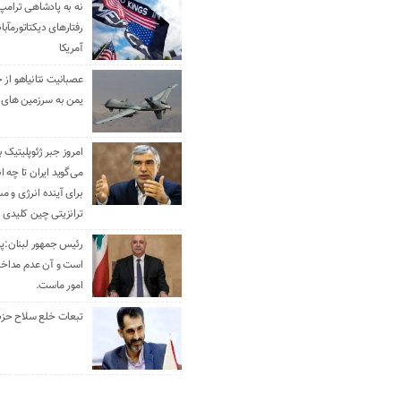
نه به پادشاهی ترامپ
رفتارهای دیکتاتورمآبا
آمریکا
عصبانیت نتانیاهو از 
یمن به سرزمین های 
امروز جبر ژئوپلیتیک ب
می‌گوید ایران تا چه ان
برای آینده انرژی و م
ترانزیتی چین کلیدی 
رئیس جمهور لبنان:پی
است و آن عدم مداخله
امور ماست.
تبعات خلع سلاح حزب 