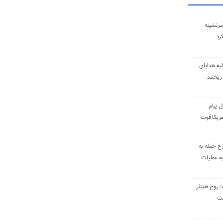
سرنشینه
یه هدایای
ریختند
ل پیام
ریکا قوت
رح حمله به
به عملیات
: روح هیتلر
ست