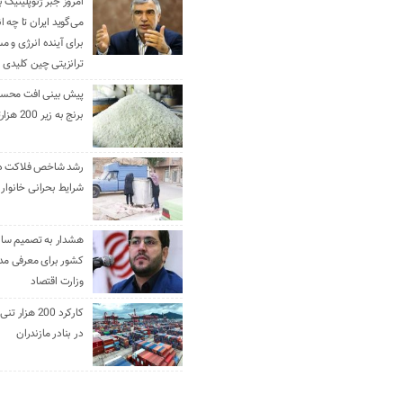
امروز جبر ژئوپلیتیک ب
می‌گوید ایران تا چه ان
برای آینده انرژی و م
ترانزیتی چین کلیدی 
پیش بینی افت محس
برنج به زیر 200 هزارتومان
رشد شاخص فلاکت در 
شرایط بحرانی خانوار ا
هشدار به تصمیم ساز
کشور برای معرفی مدن
وزارت اقتصاد
کارکرد 200 هزا
در بنادر مازندران