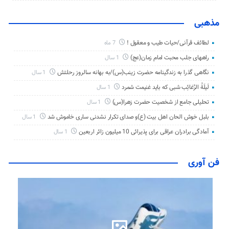
مذهبی
لطائف قرآنی/حیات طیب و معقول !
7 ماه
راههای جلب محبت امام زمان(عج)
1 سال
نگاهی گذرا به زندگینامه حضرت زینب(س)/به بهانه سالروز رحلتش
1 سال
لَیلَةُ الرَّغائِب شبی که باید غنیمت شمرد
1 سال
تحلیلی جامع از شخصیت حضرت زهرا(س)
1 سال
بلبل خوش الحان اهل بیت (ع)و صدای تکرار نشدنی ساری خاموش شد
1 سال
آمادگی برادران عراقی برای پذیرائی 10 میلیون زائر اربعین
1 سال
فن آوری