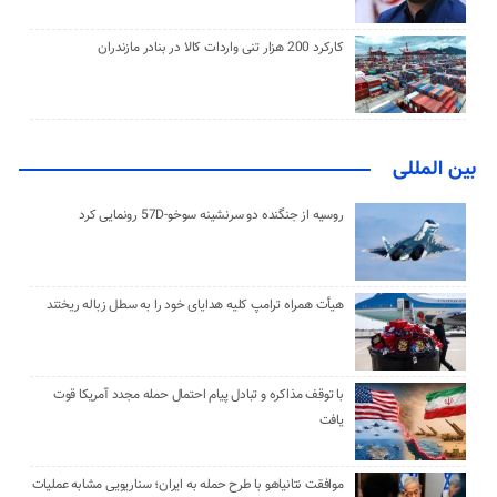
کارکرد 200 هزار تنی واردات کالا در بنادر مازندران
بین المللی
روسیه از جنگنده دو سرنشینه سوخو-57D رونمایی کرد
هیأت همراه ترامپ کلیه هدایای خود را به سطل زباله ریختند
با توقف مذاکره و تبادل پیام احتمال حمله مجدد آمریکا قوت
یافت
موافقت نتانیاهو با طرح حمله به ایران؛ سناریویی مشابه عملیات