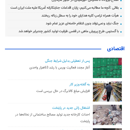
افتتاح نیروگاه 6 مگاواتی خورشیدی در کجور مازندران
بقائی :آنچه ما مطالبه می‌کنیم، پایان اقدامات جنایتکارانه آمریکا علیه ملت ایران است
هیأت همراه ترامپ کلیه هدایای خود را به سطل زباله ریختند
جنگ نباید و نمی‌تواند بدون انتقام خامنه‌ای عزیز تمام شود
با گسترس طرح پرورش ماهی در قفس ظرفیت تولید کشور چندبرابر خواهد شد
اقتصادی
پس از تعطیلی بدلیل شرایط جنگی
آغاز مجدد فعالیت بورس با رشد 63هزار واحدی
به گفته وزیر کار
افزایش مبلغ کالابرگ در حال بررسی است
اشتغال زائی جدید در پایتخت
احداث کارخانه جدید تولید مصالح ساختمانی از نخاله‌ها در
پایتخت