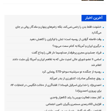
آخرین اخبار
خشونت فقط بدن را زخمی نمی‌کند، بلکه زخم‌های پنهان و ماندگار روانی بر جای
می‌گذارد
وقت فاصله گرفتن از روسیه است؛ تنش با اوکراین را کاهش دهید
درگیری ایران و آمریکا به کدام سمت می‌رود؟
فرزاد جمشیدی مجری پرطرفدار صداوسیما دار فانی را وداع گفت
اسامی ۱۱ عضو شورای عالی امنیت ملی که به تفاهم ایران و آمریکا رأی مثبت دادند
اعلام شد
روسیه از جنگنده دو سرنشینه سوخو-57D رونمایی کرد
رونق چشمگیر صادرات کشاورزی از بندر امیرآباد
احمدی‌نژاد را خدا برای اسرائیل فرستاد! / افشاگری از دخالت انگلیس در انتخابات ۸۴
برای پیروزی احمدی‌نژاد!
آغاز مجدد فعالیت بورس با رشد 63هزار واحدی
افزایش 60درصدی مستمری بگیران تامین اجتماعی