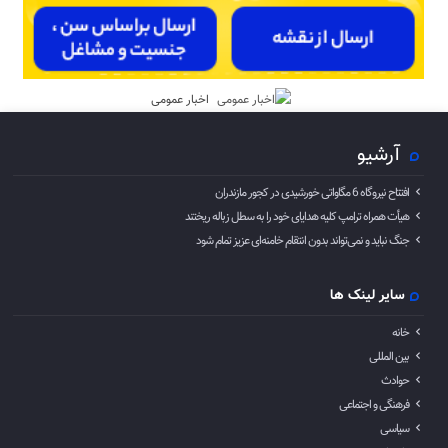
اخبار عمومی
آرشیو
افتتاح نیروگاه 6 مگاواتی خورشیدی در کجور مازندران
هیأت همراه ترامپ کلیه هدایای خود را به سطل زباله ریختند
جنگ نباید و نمی‌تواند بدون انتقام خامنه‌ای عزیز تمام شود
سایر لینک ها
خانه
بین المللی
حوادث
فرهنگی و اجتماعی
سیاسی