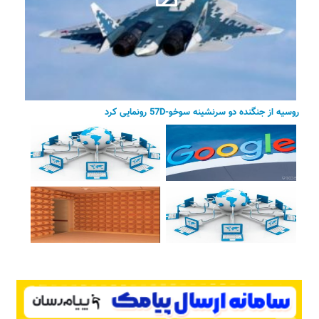
روسیه از جنگنده دو سرنشینه سوخو-57D رونمایی کرد