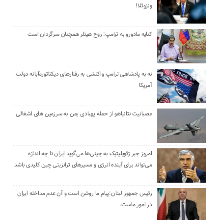
ونزوئلا!
کنایه مادورو به ترامپ: روح هیتلر همچنان سرگردان است
نه به پادشاهی ترامپ واکنشی به رفتارهای دیکتاتورمآبانه دولت
آمریکا
عصبانیت نتانیاهو از حمله پهبادی یمن به سرزمین های اشغالی
امروز جبر ژئوپلیتیک به چینی‌ها می‌گوید ایران تا چه اندازه
می‌تواند برای آینده انرژی و مسیرهای ترانزیتی چین کلیدی باشد
رئیس جمهور لبنان:پیام ما روشن است و آن عدم مداخله ایران
در امور ماست.