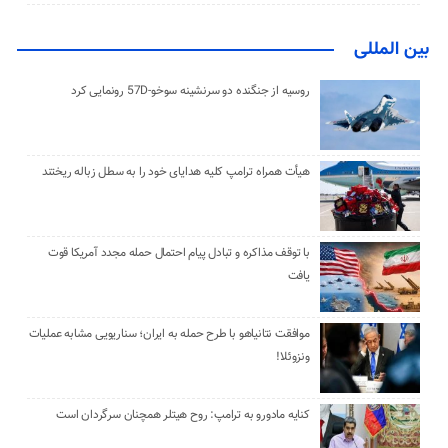
بین المللی
روسیه از جنگنده دو سرنشینه سوخو-57D رونمایی کرد
هیأت همراه ترامپ کلیه هدایای خود را به سطل زباله ریختند
با توقف مذاکره و تبادل پیام احتمال حمله مجدد آمریکا قوت
یافت
موافقت نتانیاهو با طرح حمله به ایران؛ سناریویی مشابه عملیات
ونزوئلا!
کنایه مادورو به ترامپ: روح هیتلر همچنان سرگردان است