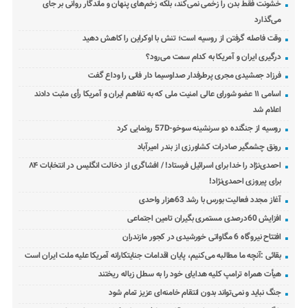
خشونت فقط بدن را زخمی نمی‌کند، بلکه زخم‌های پنهان و ماندگار روانی بر جای
می‌گذارد
وقت فاصله گرفتن از روسیه است؛ تنش با اوکراین را کاهش دهید
درگیری ایران و آمریکا به کدام سمت می‌رود؟
فرزاد جمشیدی مجری پرطرفدار صداوسیما دار فانی را وداع گفت
اسامی ۱۱ عضو شورای عالی امنیت ملی که به تفاهم ایران و آمریکا رأی مثبت دادند
اعلام شد
روسیه از جنگنده دو سرنشینه سوخو-57D رونمایی کرد
رونق چشمگیر صادرات کشاورزی از بندر امیرآباد
احمدی‌نژاد را خدا برای اسرائیل فرستاد! / افشاگری از دخالت انگلیس در انتخابات ۸۴
برای پیروزی احمدی‌نژاد!
آغاز مجدد فعالیت بورس با رشد 63هزار واحدی
افزایش 60درصدی مستمری بگیران تامین اجتماعی
افتتاح نیروگاه 6 مگاواتی خورشیدی در کجور مازندران
بقائی :آنچه ما مطالبه می‌کنیم، پایان اقدامات جنایتکارانه آمریکا علیه ملت ایران است
هیأت همراه ترامپ کلیه هدایای خود را به سطل زباله ریختند
جنگ نباید و نمی‌تواند بدون انتقام خامنه‌ای عزیز تمام شود