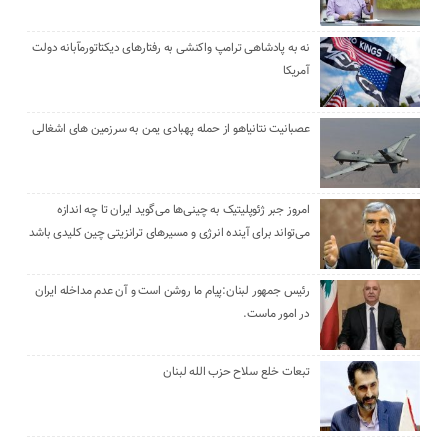
نه به پادشاهی ترامپ واکنشی به رفتارهای دیکتاتورمآبانه دولت
آمریکا
عصبانیت نتانیاهو از حمله پهبادی یمن به سرزمین های اشغالی
امروز جبر ژئوپلیتیک به چینی‌ها می‌گوید ایران تا چه اندازه
می‌تواند برای آینده انرژی و مسیرهای ترانزیتی چین کلیدی باشد
رئیس جمهور لبنان:پیام ما روشن است و آن عدم مداخله ایران
در امور ماست.
تبعات خلع سلاح حزب الله لبنان