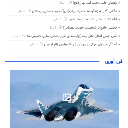
راههای جلب محبت امام زمان(عج)
1 سال
نگاهی گذرا به زندگینامه حضرت زینب(س)/به بهانه سالروز رحلتش
1 سال
لَیلَةُ الرَّغائِب شبی که باید غنیمت شمرد
1 سال
تحلیلی جامع از شخصیت حضرت زهرا(س)
1 سال
بلبل خوش الحان اهل بیت (ع)و صدای تکرار نشدنی ساری خاموش شد
1 سال
آمادگی برادران عراقی برای پذیرائی 10 میلیون زائر اربعین
1 سال
فن آوری