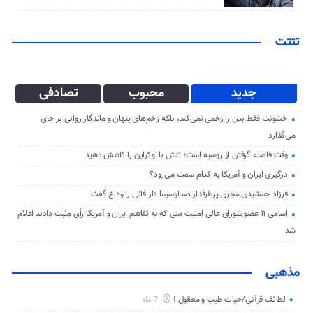
تتتت
جدید
محبوب
تصادفی
خشونت فقط بدن را زخمی نمی‌کند، بلکه زخم‌های پنهان و ماندگار روانی بر جای
می‌گذارد
وقت فاصله گرفتن از روسیه است؛ تنش با اوکراین را کاهش دهید
درگیری ایران و آمریکا به کدام سمت می‌رود؟
فرزاد جمشیدی مجری پرطرفدار صداوسیما دار فانی را وداع گفت
اسامی ۱۱ عضو شورای عالی امنیت ملی که به تفاهم ایران و آمریکا رأی مثبت دادند اعلام
شد
مذهبی
لطائف قرآنی/حیات طیب و معقول !
7 ماه