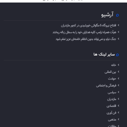
آرشیو
افتتاح نیروگاه 6 مگاواتی خورشیدی در کجور مازندران
هیأت همراه ترامپ کلیه هدایای خود را به سطل زباله ریختند
جنگ نباید و نمی‌تواند بدون انتقام خامنه‌ای عزیز تمام شود
سایر لینک ها
خانه
بین المللی
حوادث
فرهنگی و اجتماعی
سیاسی
مازندران
اقتصادی
فن آوری
مذهبی
مقالات