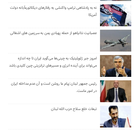
نه به پادشاهی ترامپ واکنشی به رفتارهای دیکتاتورمآبانه دولت
آمریکا
عصبانیت نتانیاهو از حمله پهبادی یمن به سرزمین های اشغالی
امروز جبر ژئوپلیتیک به چینی‌ها می‌گوید ایران تا چه اندازه
می‌تواند برای آینده انرژی و مسیرهای ترانزیتی چین کلیدی باشد
رئیس جمهور لبنان:پیام ما روشن است و آن عدم مداخله ایران
در امور ماست.
تبعات خلع سلاح حزب الله لبنان