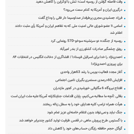
وقت فاصله گرفتن از روسیه است؛ تنش با اوکراین را کاهش دهید
درگیری ایران و آمریکا به کدام سمت می‌رود؟
فرزاد جمشیدی مجری پرطرفدار صداوسیما دار فانی را وداع گفت
اسامی ۱۱ عضو شورای عالی امنیت ملی که به تفاهم ایران و آمریکا رأی مثبت دادند
اعلام شد
روسیه از جنگنده دو سرنشینه سوخو-57D رونمایی کرد
رونق چشمگیر صادرات کشاورزی از بندر امیرآباد
احمدی‌نژاد را خدا برای اسرائیل فرستاد! / افشاگری از دخالت انگلیس در انتخابات ۸۴
برای پیروزی احمدی‌نژاد!
آغاز مجدد فعالیت بورس با رشد 63هزار واحدی
افزایش 60درصدی مستمری بگیران تامین اجتماعی
افتتاح نیروگاه 6 مگاواتی خورشیدی در کجور مازندران
بقائی :آنچه ما مطالبه می‌کنیم، پایان اقدامات جنایتکارانه آمریکا علیه ملت ایران است
هیأت همراه ترامپ کلیه هدایای خود را به سطل زباله ریختند
جنگ نباید و نمی‌تواند بدون انتقام خامنه‌ای عزیز تمام شود
با گسترس طرح پرورش ماهی در قفس ظرفیت تولید کشور چندبرابر خواهد شد
گوگل حجم حافظه رایگان حساب‌های خود را کاهش داد