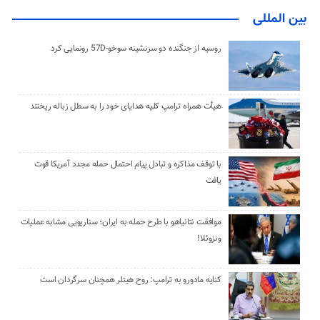
بین المللی
روسیه از جنگنده دو سرنشینه سوخو-57D رونمایی کرد
هیأت همراه ترامپ کلیه هدایای خود را به سطل زباله ریختند
با توقف مذاکره و تبادل پیام احتمال حمله مجدد آمریکا قوت
یافت
موافقت نتانیاهو با طرح حمله به ایران؛ سناریویی مشابه عملیات
ونزوئلا!
کنایه مادورو به ترامپ: روح هیتلر همچنان سرگردان است