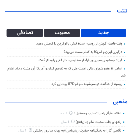
تتتت
جدید
محبوب
تصادفی
وقت فاصله گرفتن از روسیه است؛ تنش با اوکراین را کاهش دهید
درگیری ایران و آمریکا به کدام سمت می‌رود؟
فرزاد جمشیدی مجری پرطرفدار صداوسیما دار فانی را وداع گفت
اسامی ۱۱ عضو شورای عالی امنیت ملی که به تفاهم ایران و آمریکا رأی مثبت دادند اعلام
شد
روسیه از جنگنده دو سرنشینه سوخو-57D رونمایی کرد
مذهبی
لطائف قرآنی/حیات طیب و معقول !
7 ماه
راههای جلب محبت امام زمان(عج)
1 سال
نگاهی گذرا به زندگینامه حضرت زینب(س)/به بهانه سالروز رحلتش
1 سال