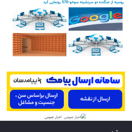
روسیه از جنگنده دو سرنشینه سوخو-57D رونمایی کرد
اخبار عمومی