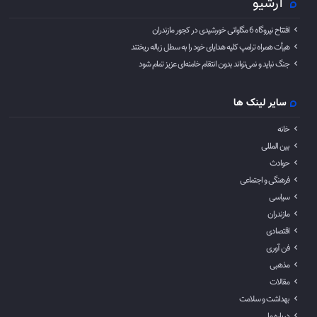
آرشیو
افتتاح نیروگاه 6 مگاواتی خورشیدی در کجور مازندران
هیأت همراه ترامپ کلیه هدایای خود را به سطل زباله ریختند
جنگ نباید و نمی‌تواند بدون انتقام خامنه‌ای عزیز تمام شود
سایر لینک ها
خانه
بین المللی
حوادث
فرهنگی و اجتماعی
سیاسی
مازندران
اقتصادی
فن آوری
مذهبی
مقالات
بهداشت و سلامت
درباره ما