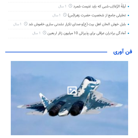
لَیلَةُ الرَّغائِب شبی که باید غنیمت شمرد
1 سال
تحلیلی جامع از شخصیت حضرت زهرا(س)
1 سال
بلبل خوش الحان اهل بیت (ع)و صدای تکرار نشدنی ساری خاموش شد
1 سال
آمادگی برادران عراقی برای پذیرائی 10 میلیون زائر اربعین
1 سال
فن آوری