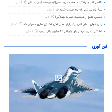
نگاهی گذرا به زندگینامه حضرت زینب(س)/به بهانه سالروز رحلتش
1 سال
لَیلَةُ الرَّغائِب شبی که باید غنیمت شمرد
1 سال
تحلیلی جامع از شخصیت حضرت زهرا(س)
1 سال
بلبل خوش الحان اهل بیت (ع)و صدای تکرار نشدنی ساری خاموش شد
1 سال
آمادگی برادران عراقی برای پذیرائی 10 میلیون زائر اربعین
1 سال
فن آوری