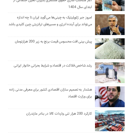
آغاز متناسب سازی حقوق مستمری بگیران تامین اجتماعی از
ابتدای سال 1404
امروز جبر ژئوپلیتیک به چینی‌ها می‌گوید ایران تا چه اندازه
می‌تواند برای آینده انرژی و مسیرهای ترانزیتی چین کلیدی باشد
پیش بینی افت محسوس قیمت برنج به زیر 200 هزارتومان
رشد شاخص فلاکت در اقتصاد و شرایط بحرانی خانوار ایرانی
هشدار به تصمیم سازان اقتصادی کشور برای معرفی مدنی زاده
برای وزارت اقتصاد
کارکرد 200 هزار تنی واردات کالا در بنادر مازندران