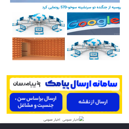
روسیه از جنگنده دو سرنشینه سوخو-57D رونمایی کرد
اخبار عمومی