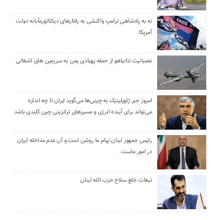
نه به پادشاهی ترامپ واکنشی به رفتارهای دیکتاتورمآبانه دولت
آمریکا
عصبانیت نتانیاهو از حمله پهبادی یمن به سرزمین های اشغالی
امروز جبر ژئوپلیتیک به چینی‌ها می‌گوید ایران تا چه اندازه
می‌تواند برای آینده انرژی و مسیرهای ترانزیتی چین کلیدی باشد
رئیس جمهور لبنان:پیام ما روشن است و آن عدم مداخله ایران
در امور ماست.
تبعات خلع سلاح حزب الله لبنان