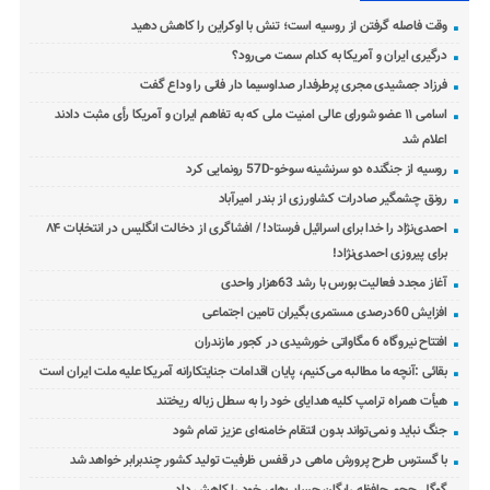
وقت فاصله گرفتن از روسیه است؛ تنش با اوکراین را کاهش دهید
درگیری ایران و آمریکا به کدام سمت می‌رود؟
فرزاد جمشیدی مجری پرطرفدار صداوسیما دار فانی را وداع گفت
اسامی ۱۱ عضو شورای عالی امنیت ملی که به تفاهم ایران و آمریکا رأی مثبت دادند
اعلام شد
روسیه از جنگنده دو سرنشینه سوخو-57D رونمایی کرد
رونق چشمگیر صادرات کشاورزی از بندر امیرآباد
احمدی‌نژاد را خدا برای اسرائیل فرستاد! / افشاگری از دخالت انگلیس در انتخابات ۸۴
برای پیروزی احمدی‌نژاد!
آغاز مجدد فعالیت بورس با رشد 63هزار واحدی
افزایش 60درصدی مستمری بگیران تامین اجتماعی
افتتاح نیروگاه 6 مگاواتی خورشیدی در کجور مازندران
بقائی :آنچه ما مطالبه می‌کنیم، پایان اقدامات جنایتکارانه آمریکا علیه ملت ایران است
هیأت همراه ترامپ کلیه هدایای خود را به سطل زباله ریختند
جنگ نباید و نمی‌تواند بدون انتقام خامنه‌ای عزیز تمام شود
با گسترس طرح پرورش ماهی در قفس ظرفیت تولید کشور چندبرابر خواهد شد