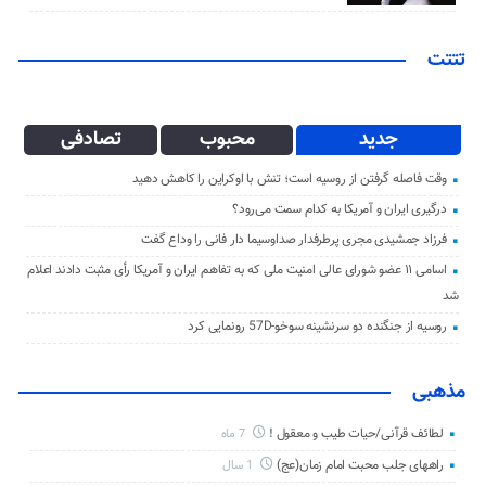
تتتت
جدید
محبوب
تصادفی
وقت فاصله گرفتن از روسیه است؛ تنش با اوکراین را کاهش دهید
درگیری ایران و آمریکا به کدام سمت می‌رود؟
فرزاد جمشیدی مجری پرطرفدار صداوسیما دار فانی را وداع گفت
اسامی ۱۱ عضو شورای عالی امنیت ملی که به تفاهم ایران و آمریکا رأی مثبت دادند اعلام
شد
روسیه از جنگنده دو سرنشینه سوخو-57D رونمایی کرد
مذهبی
لطائف قرآنی/حیات طیب و معقول !
7 ماه
راههای جلب محبت امام زمان(عج)
1 سال