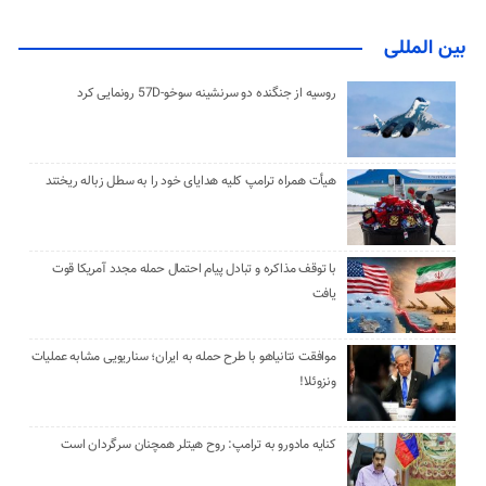
بین المللی
روسیه از جنگنده دو سرنشینه سوخو-57D رونمایی کرد
هیأت همراه ترامپ کلیه هدایای خود را به سطل زباله ریختند
با توقف مذاکره و تبادل پیام احتمال حمله مجدد آمریکا قوت
یافت
موافقت نتانیاهو با طرح حمله به ایران؛ سناریویی مشابه عملیات
ونزوئلا!
کنایه مادورو به ترامپ: روح هیتلر همچنان سرگردان است