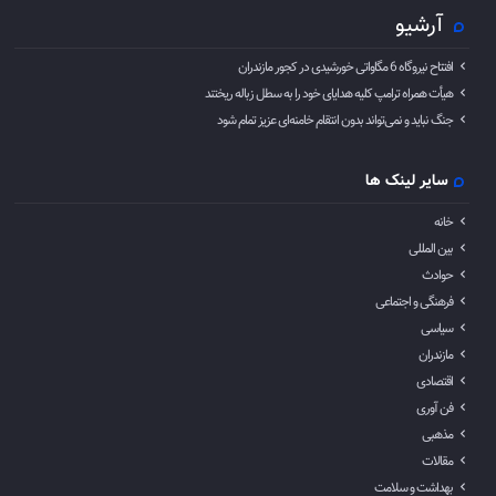
آرشیو
افتتاح نیروگاه 6 مگاواتی خورشیدی در کجور مازندران
هیأت همراه ترامپ کلیه هدایای خود را به سطل زباله ریختند
جنگ نباید و نمی‌تواند بدون انتقام خامنه‌ای عزیز تمام شود
سایر لینک ها
خانه
بین المللی
حوادث
فرهنگی و اجتماعی
سیاسی
مازندران
اقتصادی
فن آوری
مذهبی
مقالات
بهداشت و سلامت