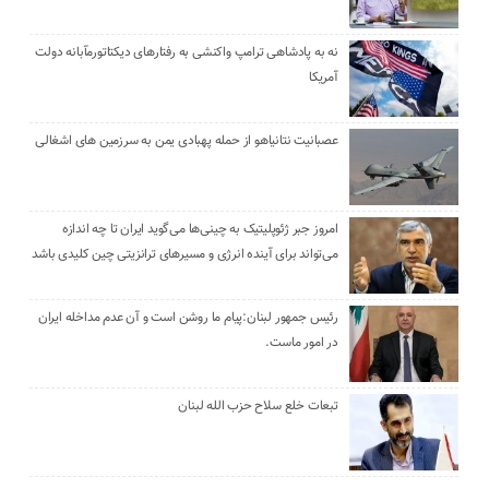
نه به پادشاهی ترامپ واکنشی به رفتارهای دیکتاتورمآبانه دولت
آمریکا
عصبانیت نتانیاهو از حمله پهبادی یمن به سرزمین های اشغالی
امروز جبر ژئوپلیتیک به چینی‌ها می‌گوید ایران تا چه اندازه
می‌تواند برای آینده انرژی و مسیرهای ترانزیتی چین کلیدی باشد
رئیس جمهور لبنان:پیام ما روشن است و آن عدم مداخله ایران
در امور ماست.
تبعات خلع سلاح حزب الله لبنان