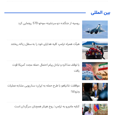
بین المللی
روسیه از جنگنده دو سرنشینه سوخو-57D رونمایی کرد
هیأت همراه ترامپ کلیه هدایای خود را به سطل زباله ریختند
با توقف مذاکره و تبادل پیام احتمال حمله مجدد آمریکا قوت
یافت
موافقت نتانیاهو با طرح حمله به ایران؛ سناریویی مشابه عملیات
ونزوئلا!
کنایه مادورو به ترامپ: روح هیتلر همچنان سرگردان است