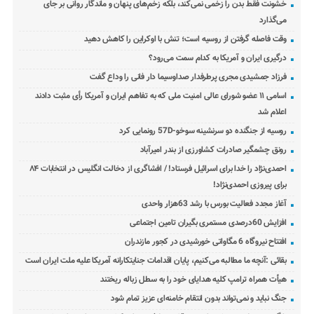
خشونت فقط بدن را زخمی نمی‌کند، بلکه زخم‌های پنهان و ماندگار روانی بر جای
می‌گذارد
وقت فاصله گرفتن از روسیه است؛ تنش با اوکراین را کاهش دهید
درگیری ایران و آمریکا به کدام سمت می‌رود؟
فرزاد جمشیدی مجری پرطرفدار صداوسیما دار فانی را وداع گفت
اسامی ۱۱ عضو شورای عالی امنیت ملی که به تفاهم ایران و آمریکا رأی مثبت دادند
اعلام شد
روسیه از جنگنده دو سرنشینه سوخو-57D رونمایی کرد
رونق چشمگیر صادرات کشاورزی از بندر امیرآباد
احمدی‌نژاد را خدا برای اسرائیل فرستاد! / افشاگری از دخالت انگلیس در انتخابات ۸۴
برای پیروزی احمدی‌نژاد!
آغاز مجدد فعالیت بورس با رشد 63هزار واحدی
افزایش 60درصدی مستمری بگیران تامین اجتماعی
افتتاح نیروگاه 6 مگاواتی خورشیدی در کجور مازندران
بقائی :آنچه ما مطالبه می‌کنیم، پایان اقدامات جنایتکارانه آمریکا علیه ملت ایران است
هیأت همراه ترامپ کلیه هدایای خود را به سطل زباله ریختند
جنگ نباید و نمی‌تواند بدون انتقام خامنه‌ای عزیز تمام شود