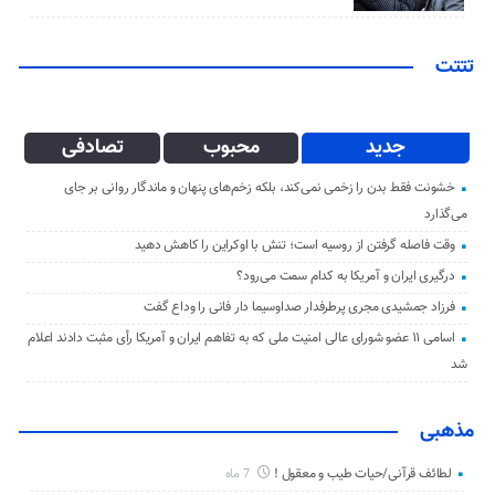
تتتت
جدید
محبوب
تصادفی
خشونت فقط بدن را زخمی نمی‌کند، بلکه زخم‌های پنهان و ماندگار روانی بر جای
می‌گذارد
وقت فاصله گرفتن از روسیه است؛ تنش با اوکراین را کاهش دهید
درگیری ایران و آمریکا به کدام سمت می‌رود؟
فرزاد جمشیدی مجری پرطرفدار صداوسیما دار فانی را وداع گفت
اسامی ۱۱ عضو شورای عالی امنیت ملی که به تفاهم ایران و آمریکا رأی مثبت دادند اعلام
شد
مذهبی
لطائف قرآنی/حیات طیب و معقول !
7 ماه