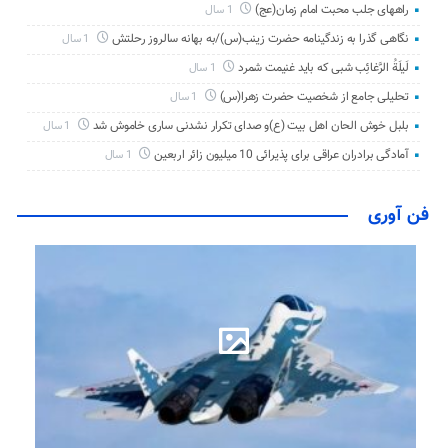
راههای جلب محبت امام زمان(عج)
1 سال
نگاهی گذرا به زندگینامه حضرت زینب(س)/به بهانه سالروز رحلتش
1 سال
لَیلَةُ الرَّغائِب شبی که باید غنیمت شمرد
1 سال
تحلیلی جامع از شخصیت حضرت زهرا(س)
1 سال
بلبل خوش الحان اهل بیت (ع)و صدای تکرار نشدنی ساری خاموش شد
1 سال
آمادگی برادران عراقی برای پذیرائی 10 میلیون زائر اربعین
1 سال
فن آوری