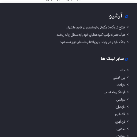
آرشیو
افتتاح نیروگاه 6 مگاواتی خورشیدی در کجور مازندران
هیأت همراه ترامپ کلیه هدایای خود را به سطل زباله ریختند
جنگ نباید و نمی‌تواند بدون انتقام خامنه‌ای عزیز تمام شود
سایر لینک ها
خانه
بین المللی
حوادث
فرهنگی و اجتماعی
سیاسی
مازندران
اقتصادی
فن آوری
مذهبی
مقالات